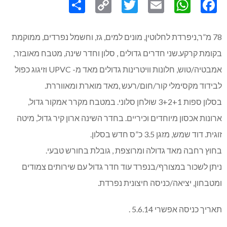
Link
78 מ”ר,ניפרדת לחלוטין, מונים למים, גז, וחשמל נפרדים, ממוקמת
בקומת קרקע.שני חדרים גדולים , סלון וחדר שינה, מטבח מאובזר,
אמבטיה/טוש, חלונות וויטרינות גדולים מאד מ- UPVC וזיגוג כפול
לבידוד מקסימלי קור/חום/רעש ,מאד מוארת ומאווררת.
בסלון ספות 3+2+1 שולחן סלוני. במטבח מקרר אמקור גדול,
ארונות אכסון מיוחדים וכיריים. בחדר השינה ארון קיר גדול, מיטה
זוגית. דוד שמש, מזגן 3.5 כ”ס חדש בסלון.
בחוץ רחבה מאד גדולה ומרוצפת , גובלת בחורש טבעי.
ניתן לשכור במצורף/בנפרד עוד חדר גדול עם שירותים צמודים
ומטבחון, יציאה/כניסה חיצונית נפרדת.
תאריך כניסה אפשרי 5.6.14 .