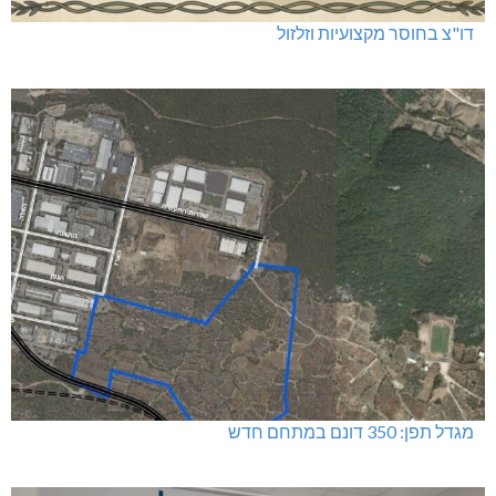
דו"צ בחוסר מקצועיות וזלזול
מגדל תפן: 350 דונם במתחם חדש