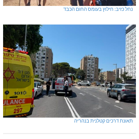
נחל כזיב: חילוץ בעומס החום הכבד
תאונת דרכים קטלנית בנהריה