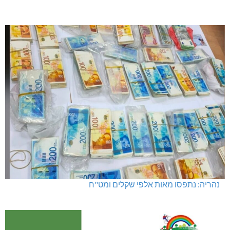
נהריה: נתפסו מאות אלפי שקלים ומט"ח