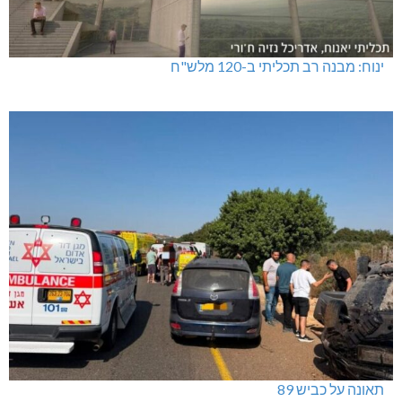
ינוח: מבנה רב תכליתי ב-120 מלש"ח
תאונה על כביש 89