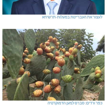
לעצור את העבריינות במעלות-תרשיחא
כפר ורדים: סברס למען הדמוקרטיה