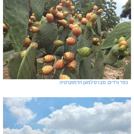
כפר ורדים: סברס למען הדמוקרטיה