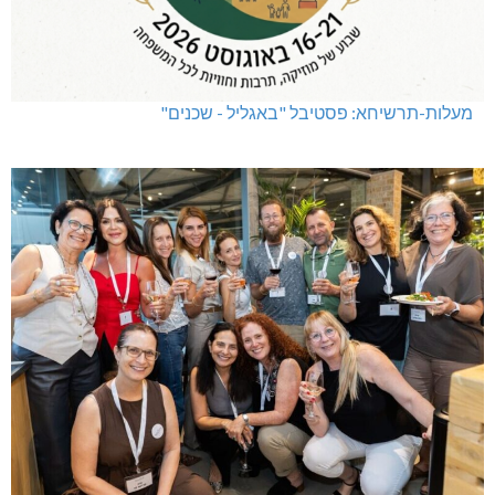
מעלות-תרשיחא: פסטיבל "באגליל - שכנים"