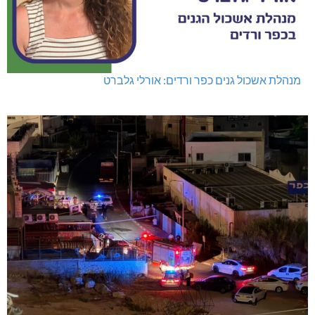
מנהלת אשכול גנים כפר ורדים: אורלי גלברט