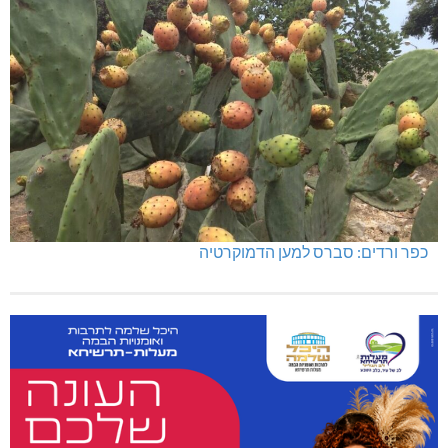
כפר ורדים: סברס למען הדמוקרטיה