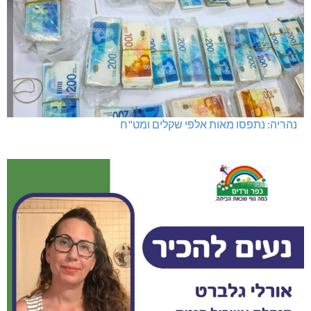
נהריה: נתפסו מאות אלפי שקלים ומט"ח