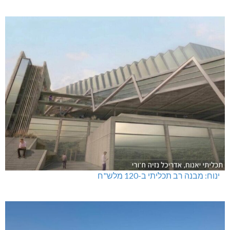
ינוח: מבנה רב תכליתי ב-120 מלש"ח