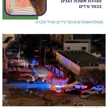
מנהלת אשכול גנים כפר ורדים: אורלי גלברט