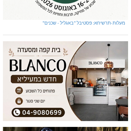
מעלות-תרשיחא: פסטיבל "באגליל - שכנים"