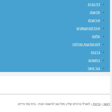
דף הבית
חדשות
אירועים
אינדקס העסקים
אלפון
לוח מודעות קהילתי
ברכות
ניחומים
צור קשר
ראשי
»
ברכות
»
לאורלי ברנדס-קליין, מזל טוב לנישואי הבת – בית כפר ורדים.