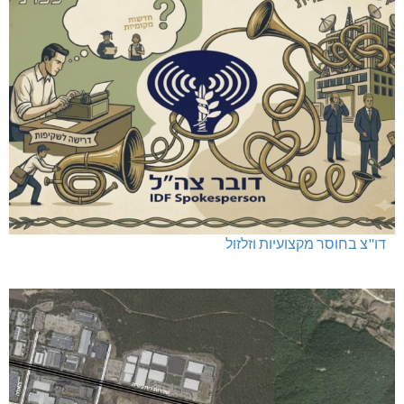
דו"צ בחוסר מקצועיות וזלזול