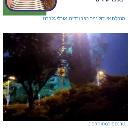
מנהלת אשכול גנים כפר ורדים: אורלי גלברט
טרנספורמטור קפוט