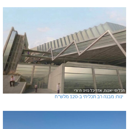
ינוח: מבנה רב תכליתי ב-120 מלש"ח