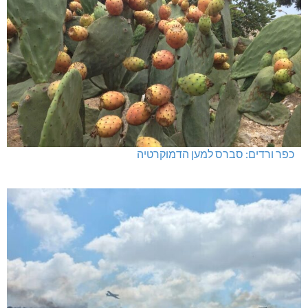
כפר ורדים: סברס למען הדמוקרטיה