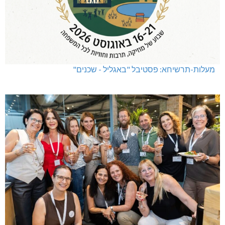
מעלות-תרשיחא: פסטיבל "באגליל - שכנים"