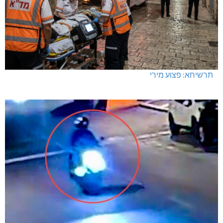
תרשיחא: פצוע מירי