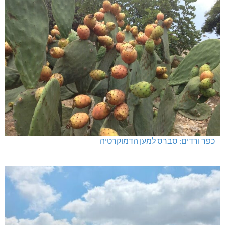
כפר ורדים: סברס למען הדמוקרטיה