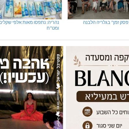
"פסק זמן" בגלריה הלבנה
נהריה: נתפסו מאות אלפי שקלים
ומט"ח