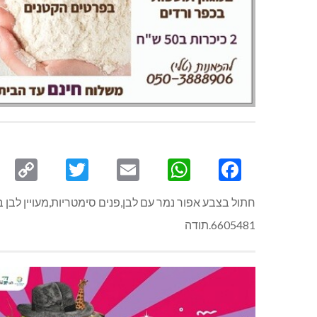
py
Twitter
Email
WhatsApp
Facebook
ink
6605481.תודה