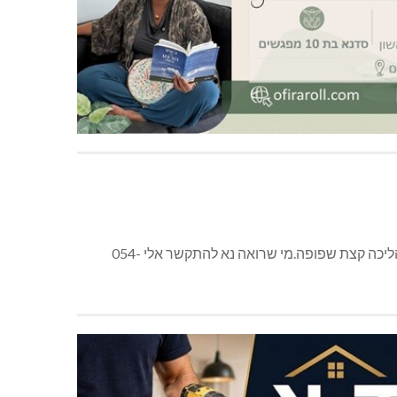
חתול בצבע אפור נמר עם לבן,פנים סימטריות,מעויין לבן במצח,היה עם קולר כחול.יצא מהבית ברחוב חרמון.סימן היכר שלו היא הליכה קצת שפופה.מי שרואה נא להתקשר אלי 054-