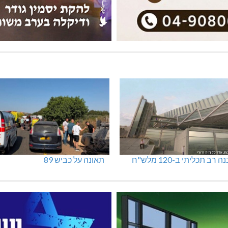
 רב תכליתי ב-120 מלש"ח
תאונה על כביש 89