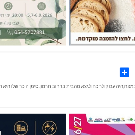
Share
Co
L