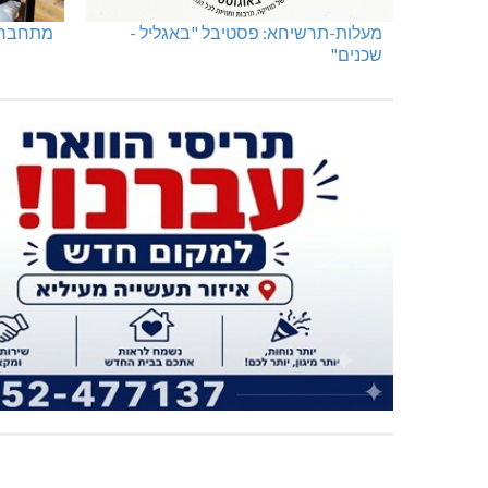
מעלות-תרשיחא: פסטיבל "באגליל -
מתחברים
שכנים"