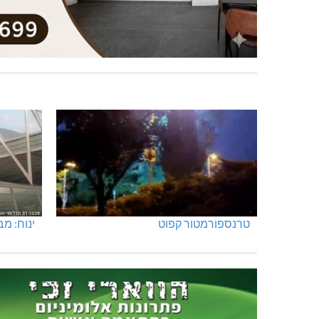
טרנספורמטור קפוט
ינוח: מבנה