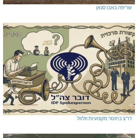
שריפה באבו סנאן
דו"צ בחוסר מקצועיות וזלזול