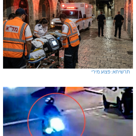
תרשיחא: פצוע מירי