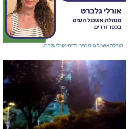
מנהלת אשכול גנים כפר ורדים: אורלי גלברט