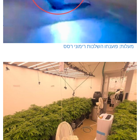
מעלות: פוענחו השלכות רימוני רסס