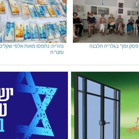
"פסק זמן" בגלריה הלבנה
נהריה: נתפסו מאות אלפי שקלים
ומט"ח