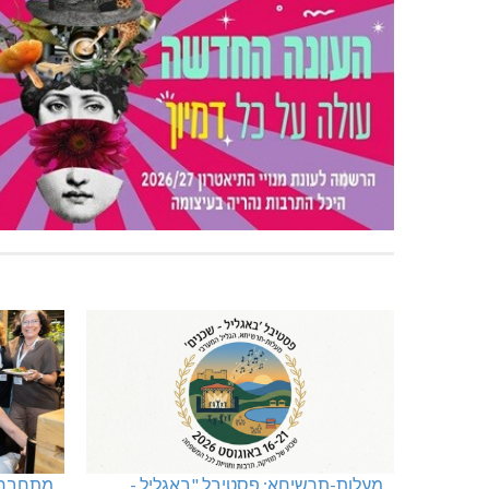
מעלות-תרשיחא: פסטיבל "באגליל -
מתחברים