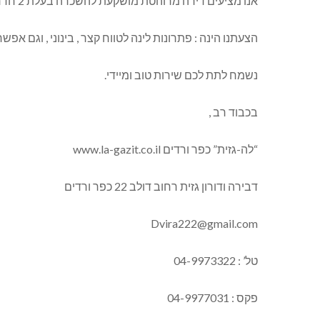
אנו מציעים דירה מרוהטת מושקעת להשכרה בעלת 2 חדרים , קומת קרקע ללא מדרגות , מטבח מאובזר , מזגנים , כבלים – יס ואינטרנט חופשי.
הצעתנו הינה : פתרונות לינה לטווח קצר , בינוני , וגם אפש
נשמח לתת לכם שירות טוב ומיידי.
בכבוד רב ,
“לה-גזית” כפר ורדים www.la-gazit.co.il
דבירה ודורון גזית רחוב דולב 22 כפר ורדים
Dvira222@gmail.com
טל’ : 04-9973322
פקס : 04-9977031