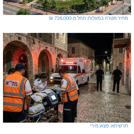
מחיר מטרה במעלות: החל מ-728,000 ₪
תרשיחא: פצוע מירי