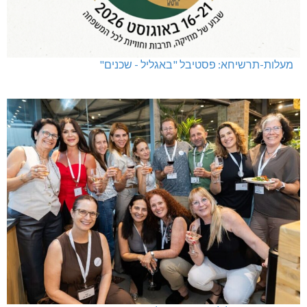
מעלות-תרשיחא: פסטיבל "באגליל - שכנים"