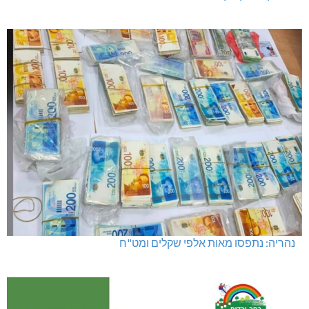
נהריה: נתפסו מאות אלפי שקלים ומט"ח