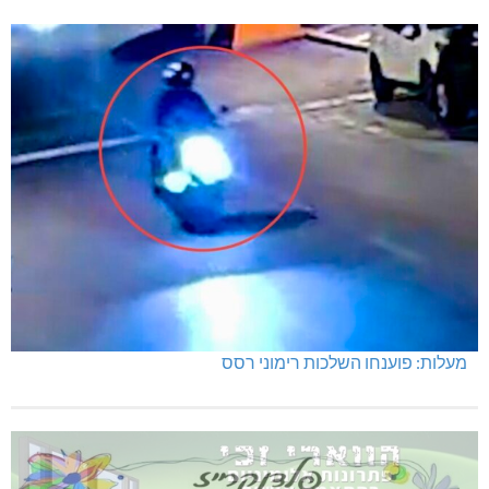
מעלות: פוענחו השלכות רימוני רסס