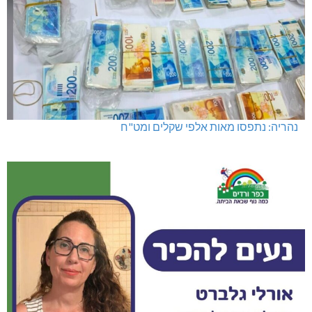
נהריה: נתפסו מאות אלפי שקלים ומט"ח