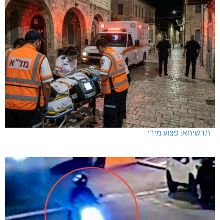
תרשיחא: פצוע מירי