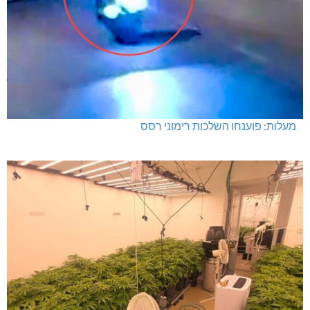
מעלות: פוענחו השלכות רימוני רסס