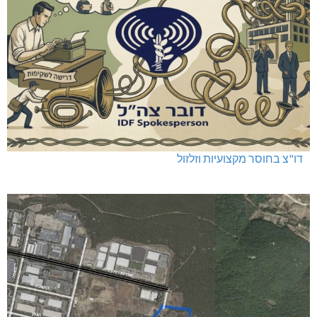
דו"צ בחוסר מקצועיות וזלזול