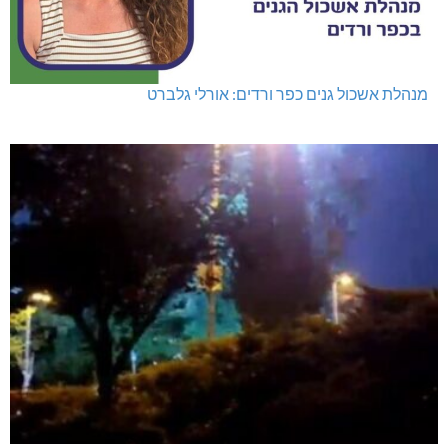
מנהלת אשכול גנים כפר ורדים: אורלי גלברט