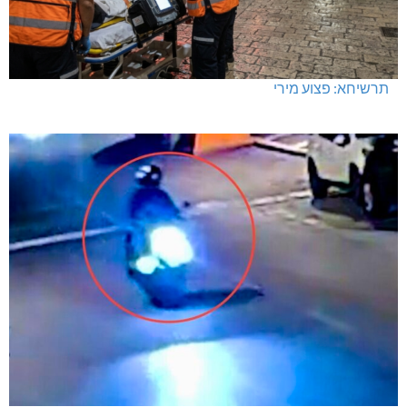
תרשיחא: פצוע מירי