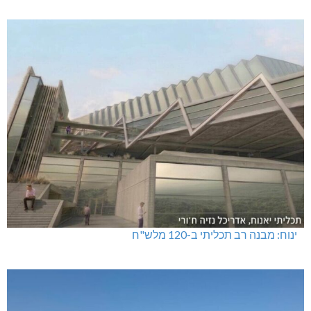
ינוח: מבנה רב תכליתי ב-120 מלש"ח