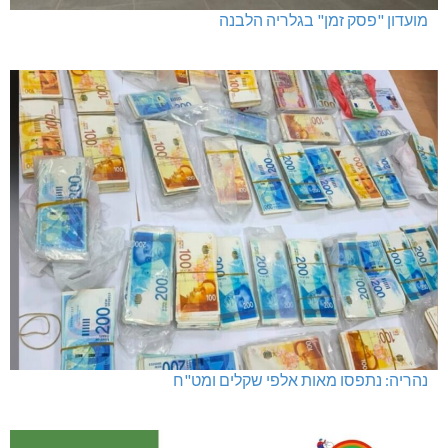
מועדון "פסק זמן" בגלריה הלבנה
נהריה: נתפסו מאות אלפי שקלים ומט"ח