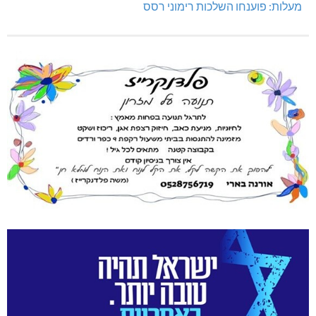
מעלות: פוענחו השלכות רימוני רסס