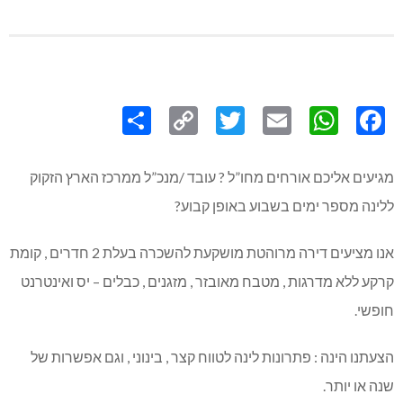
Share
Copy
Twitter
WhatsApp
Email
Facebook
Link
מגיעים אליכם אורחים מחו”ל ? עובד /מנכ”ל ממרכז הארץ הזקוק
ללינה מספר ימים בשבוע באופן קבוע?
אנו מציעים דירה מרוהטת מושקעת להשכרה בעלת 2 חדרים , קומת
קרקע ללא מדרגות , מטבח מאובזר , מזגנים , כבלים – יס ואינטרנט
חופשי.
הצעתנו הינה : פתרונות לינה לטווח קצר , בינוני , וגם אפשרות של
שנה או יותר.