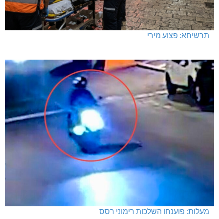
תרשיחא: פצוע מירי
מעלות: פוענחו השלכות רימוני רסס