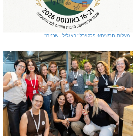
מעלות-תרשיחא: פסטיבל "באגליל - שכנים"