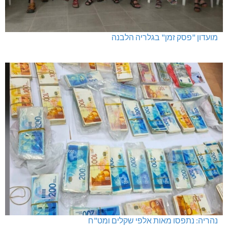
מועדון "פסק זמן" בגלריה הלבנה
נהריה: נתפסו מאות אלפי שקלים ומט"ח