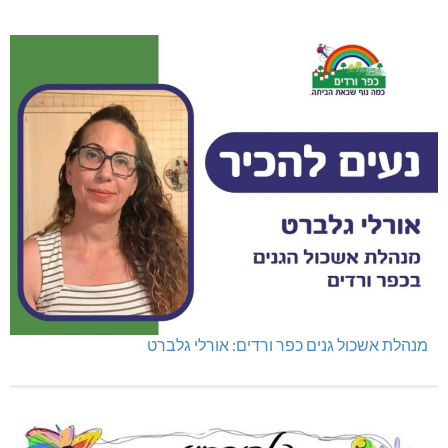
מנהלת אשכול גנים כפר ורדים: אורלי גלברט