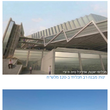
ינוח: מבנה רב תכליתי ב-120 מלש"ח