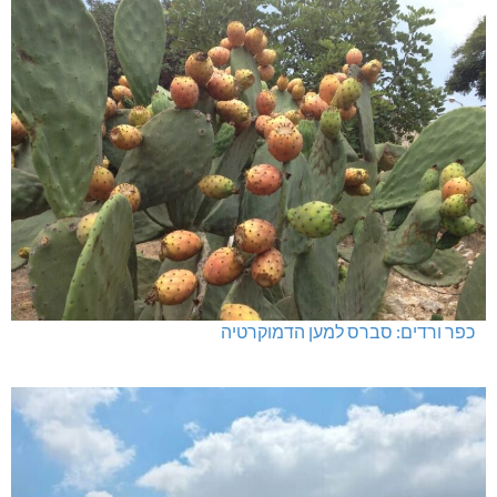
כפר ורדים: סברס למען הדמוקרטיה