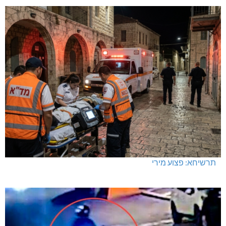
תרשיחא: פצוע מירי