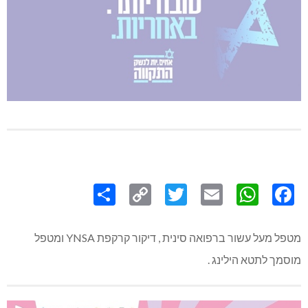
Share
Copy
Twitter
WhatsApp
Email
Facebook
Link
מטפל מעל עשור ברפואה סינית , דיקור קרקפת YNSA ומטפל
מוסמך לתטא הילינג .