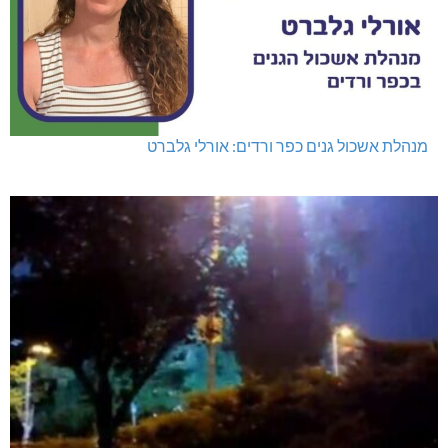
מנהלת אשכול גנים כפר ורדים: אורלי גלברט