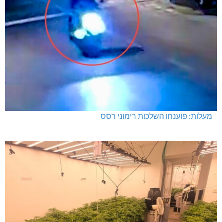
מעלות: פוענחו השלכות רימוני רסס