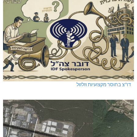
דו"צ בחוסר מקצועיות וזלזול