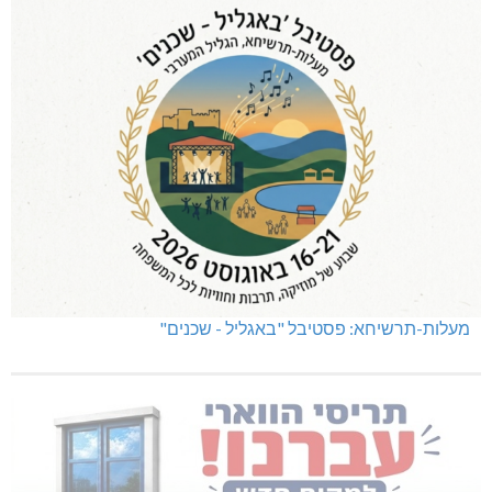
מעלות-תרשיחא: פסטיבל "באגליל - שכנים"