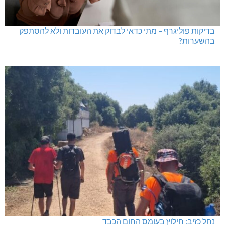
בדיקות פוליגרף – מתי כדאי לבדוק את העובדות ולא להסתפק
בהשערות?
נחל כזיב: חילוץ בעומס החום הכבד