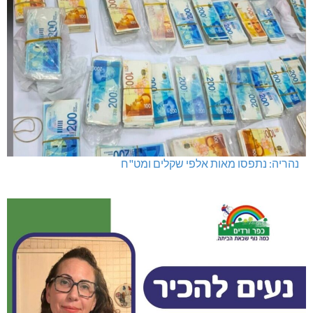
נהריה: נתפסו מאות אלפי שקלים ומט"ח