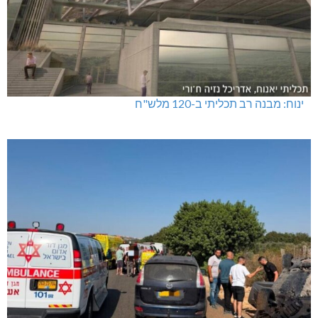
ינוח: מבנה רב תכליתי ב-120 מלש"ח