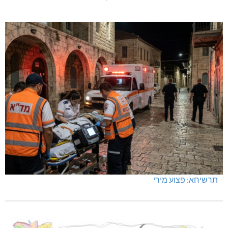
תרשיחא: פצוע מירי