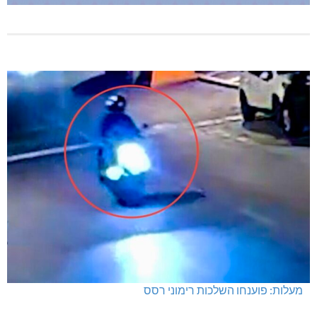
מעלות: פוענחו השלכות רימוני רסס