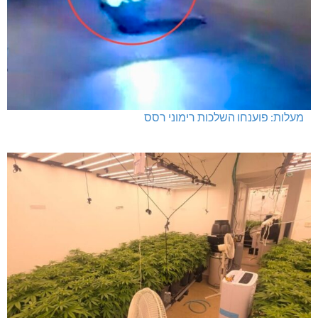
מעלות: פוענחו השלכות רימוני רסס