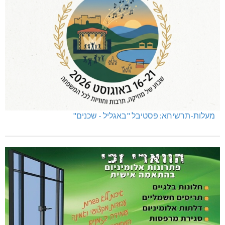
מעלות-תרשיחא: פסטיבל "באגליל - שכנים"