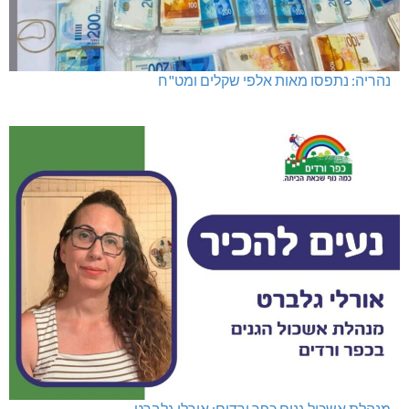
נהריה: נתפסו מאות אלפי שקלים ומט"ח
מנהלת אשכול גנים כפר ורדים: אורלי גלברט