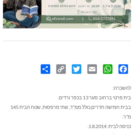
Share
Copy
Twitter
WhatsApp
Email
Facebook
Link
להשכרה:
בית פרטי ברחוב סער 13 בכפר ורדים.
בבית חמישה חדרים,כולל ממ”ד, שתי מרפסות. שטח הבית 145
מ”ר.
כניסה לבית: 1.8.2014.