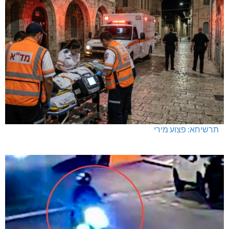
תרשיחא: פצוע מירי