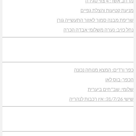
מרחב אשר: 4 צווי סגירה
מניעת קטיעות והצלת גפיים
שריפת מבנה סמוך לאזור התעשייה גורן
נחל כזיב: נערה משלומי אבדה הכרה
כפר ורדים: המצא מנוחה נכונה
הכפר-בוס לאן
שלומי: שב"חים ביערית
שישי 31/7/26: אין רכבות לנהריה