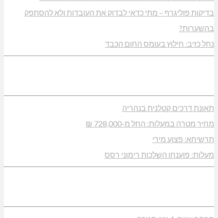
בדיקות פוליגרף – מתי כדאי לבדוק את העובדות ולא להסתפק
בהשערות?
נחל כזיב: חילוץ בעומס החום הכבד
תאונת דרכים קטלנית בנהריה
מחיר מטרה במעלות: החל מ-728,000 ₪
תרשיחא: פצוע מירי
מעלות: פוענחו השלכות רימוני רסס