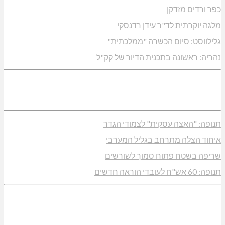
כפר ורדים מזדקן
מלגה יוקרתית לד"ר עידן רדנסקי
גלילווסט: סיום הכשרה "ממלכתית"
נהריה: ראשונה בתכנית הדיור של קק"ל
תנופה: "האצה עסקית" לצמודי הגדר
איחוד הצלה מתרחב בגליל המערבי
שריפה בשטח פתוח סמוך לשורשים
תנופה: 60 אש"ח לעובדי הוראה חדשים