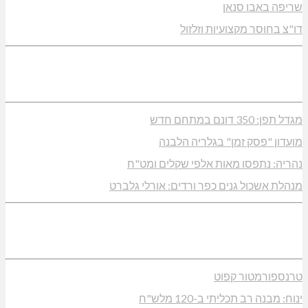
שריפה באבו סנאן
דו"צ בחוסר מקצועיות וזלזול
מגדל תפן: 350 דונם במתחם חדש
מועדון "פסק זמן" בגלריה הלבנה
נהריה: נתפסו מאות אלפי שקלים ומט"ח
מנהלת אשכול גנים כפר ורדים: אורלי גלברט
טרנספורמטור קפוט
ינוח: מבנה רב תכליתי ב-120 מלש"ח