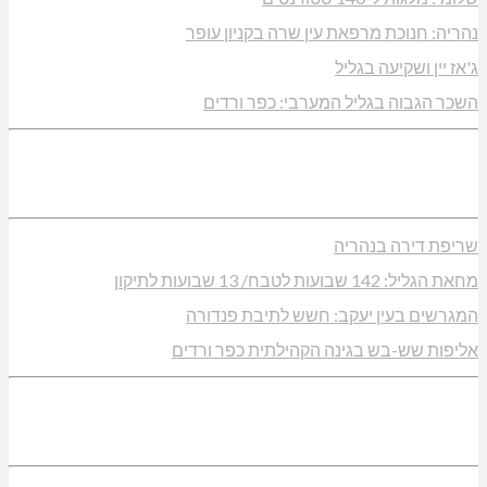
נהריה: חנוכת מרפאת עין שרה בקניון עופר
ג'אז יין ושקיעה בגליל
השכר הגבוה בגליל המערבי: כפר ורדים
שריפת דירה בנהריה
מחאת הגליל: 142 שבועות לטבח/ 13 שבועות לתיקון
המגרשים בעין יעקב: חשש לתיבת פנדורה
אליפות שש-בש בגינה הקהילתית כפר ורדים