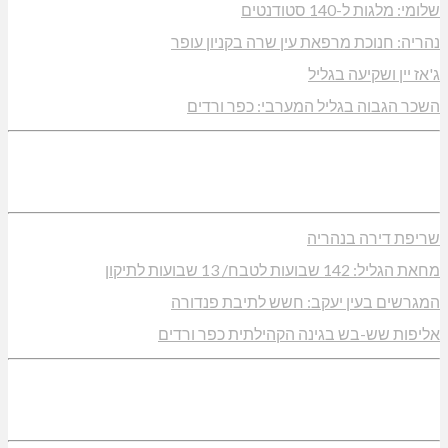
שלומי: מלגות ל-140 סטודנטים
נהריה: חנוכת מרפאת עין שרה בקניון עופר
ג'אז יין ושקיעה בגליל
השכר הגבוה בגליל המערבי: כפר ורדים
שריפת דירה בנהריה
מחאת הגליל: 142 שבועות לטבח/ 13 שבועות לתיקון
המגרשים בעין יעקב: חשש לתיבת פנדורה
אליפות שש-בש בגינה הקהילתית כפר ורדים