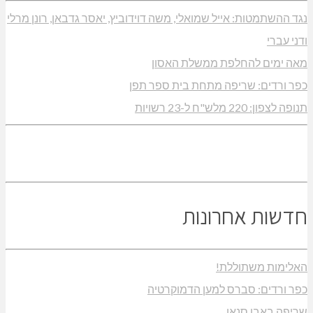
נגד ההשתמטות: אייל שמואלי, משה דוידוביץ, יאסר גדבאן, רונן מרלי
ודני עברי
מאה ימים להחלפת ממשלת האסון
כפר ורדים: שריפה מתחת בית ספר תפן
תנופה לצפון: 220 מלש"ח ל-23 רשויות
חדשות אחרונות
האלימות משתוללת!
כפר ורדים: סברס למען הדמוקרטיה
שריפה באבו סנאן