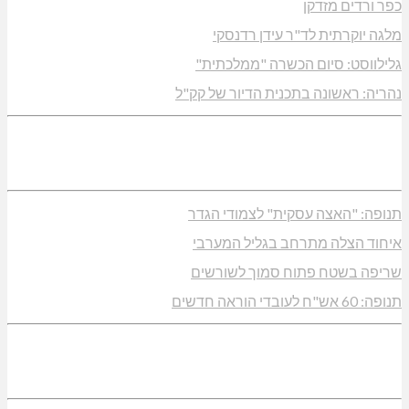
כפר ורדים מזדקן
מלגה יוקרתית לד"ר עידן רדנסקי
גלילווסט: סיום הכשרה "ממלכתית"
נהריה: ראשונה בתכנית הדיור של קק"ל
תנופה: "האצה עסקית" לצמודי הגדר
איחוד הצלה מתרחב בגליל המערבי
שריפה בשטח פתוח סמוך לשורשים
תנופה: 60 אש"ח לעובדי הוראה חדשים