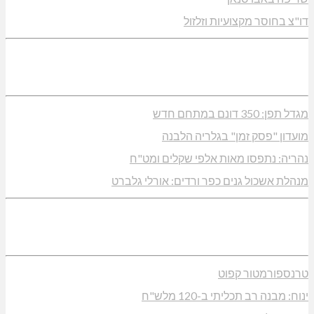
דו"צ בחוסר מקצועיות וזלזול
מגדל תפן: 350 דונם במתחם חדש
מועדון "פסק זמן" בגלריה הלבנה
נהריה: נתפסו מאות אלפי שקלים ומט"ח
מנהלת אשכול גנים כפר ורדים: אורלי גלברט
טרנספורמטור קפוט
ינוח: מבנה רב תכליתי ב-120 מלש"ח