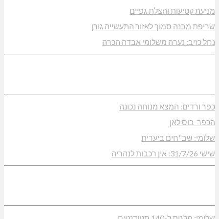
מניעת קטיעות והצלת גפיים
שריפת מבנה סמוך לאזור התעשייה גורן
נחל כזיב: נערה משלומי אבדה הכרה
כפר ורדים: המצא מנוחה נכונה
הכפר-בוס לאן
שלומי: שב"חים ביערית
שישי 31/7/26: אין רכבות לנהריה
שלומי: מלגות ל-140 סטודנטים