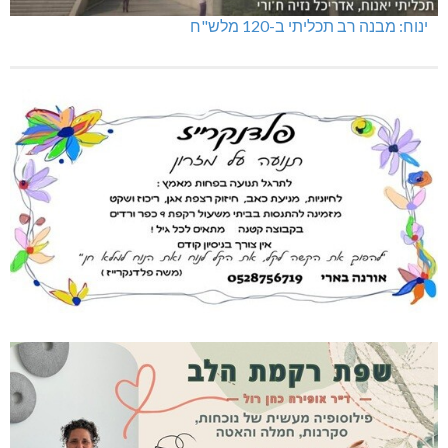
ינוח: מבנה רב תכליתי ב-120 מלש"ח