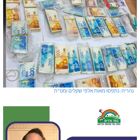
נהריה: נתפסו מאות אלפי שקלים ומט"ח