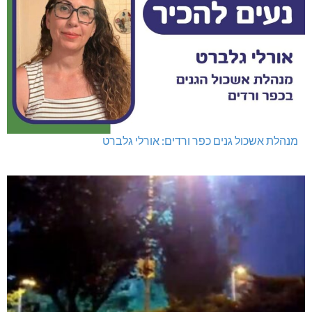
מנהלת אשכול גנים כפר ורדים: אורלי גלברט