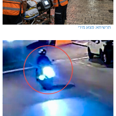
תרשיחא: פצוע מירי