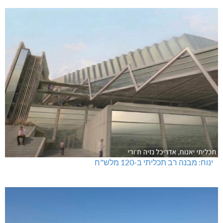
ינוח: מבנה רב תכליתי ב-120 מלש"ח