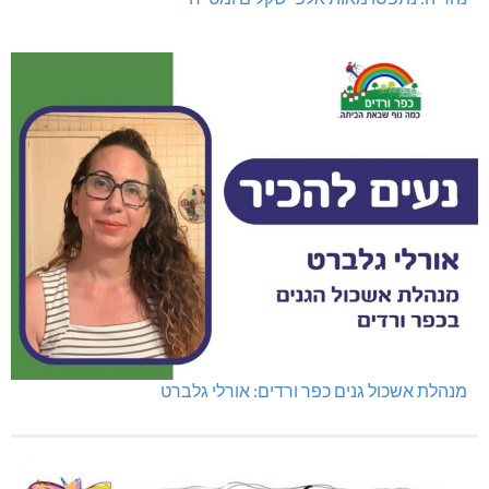
מנהלת אשכול גנים כפר ורדים: אורלי גלברט