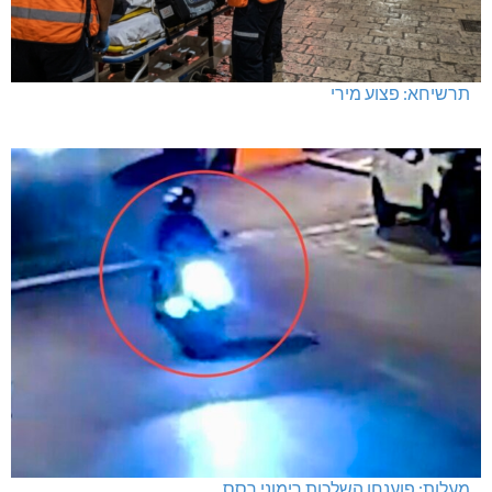
תרשיחא: פצוע מירי
מעלות: פוענחו השלכות רימוני רסס