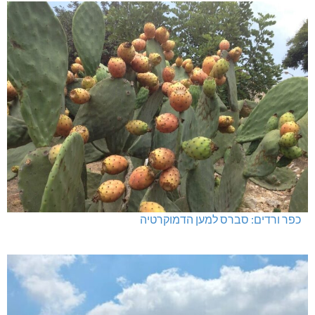
כפר ורדים: סברס למען הדמוקרטיה