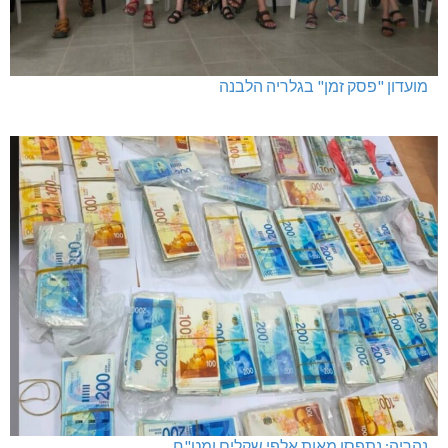
מועדון "פסק זמן" בגלריה הלבנה
נהריה: נתפסו מאות אלפי שקלים ומט"ח