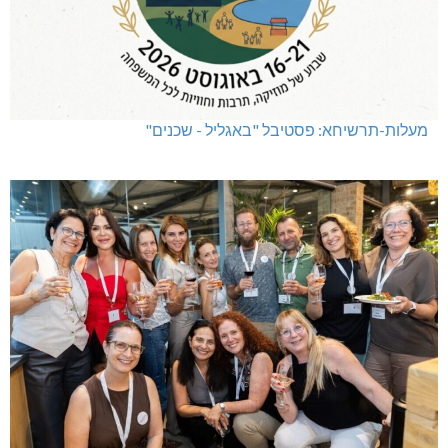
מעלות-תרשיחא: פסטיבל "באגליל - שכנים"