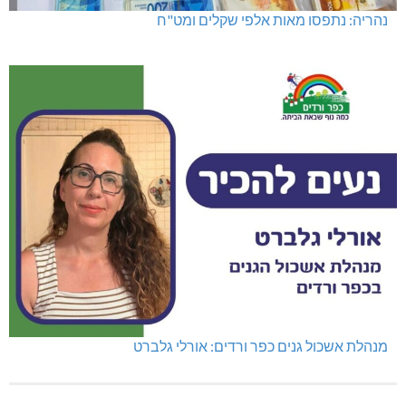
נהריה: נתפסו מאות אלפי שקלים ומט"ח