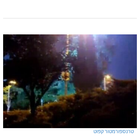
מנהלת אשכול גנים כפר ורדים: אורלי גלברט