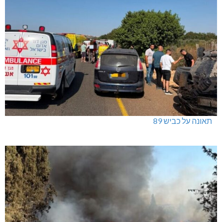
ינוח: מבנה רב תכליתי ב-120 מלש"ח