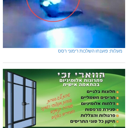
תרשיחא: פצוע מירי
מעלות: פוענחו השלכות רימוני רסס