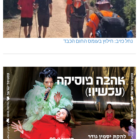
בהשערות?
נחל כזיב: חילוץ בעומס החום הכבד