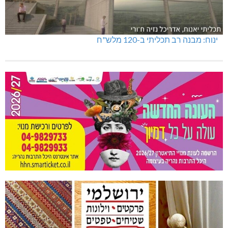
ינוח: מבנה רב תכליתי ב-120 מלש"ח