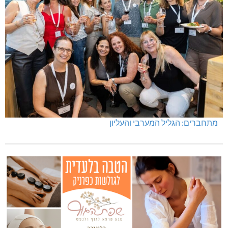
מעלות-תרשיחא: פסטיבל "באגליל - שכנים"