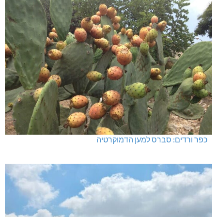
כפר ורדים: סברס למען הדמוקרטיה