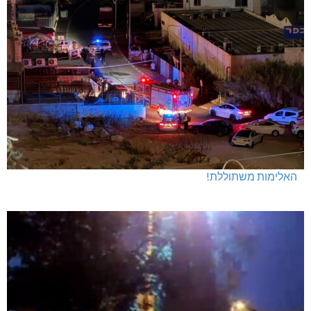
מנהלת אשכול גנים כפר ורדים: אורלי גלברט