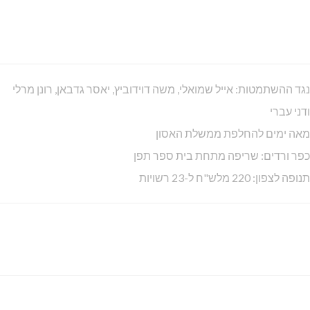
נגד ההשתמטות: אייל שמואלי, משה דוידוביץ, יאסר גדבאן, רונן מרלי
ודני עברי
מאה ימים להחלפת ממשלת האסון
כפר ורדים: שריפה מתחת בית ספר תפן
תנופה לצפון: 220 מלש"ח ל-23 רשויות