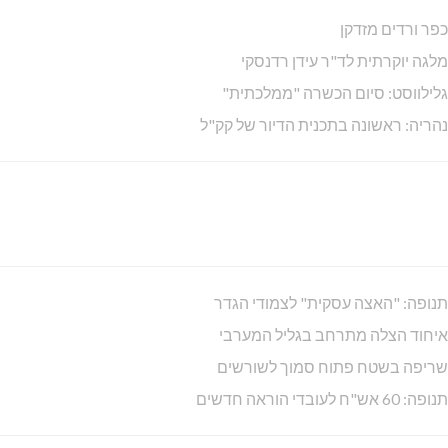
כפר ורדים מזדקן
מלגה יוקרתית לד"ר עידן רדנסקי
גלילווסט: סיום הכשרה "ממלכתית"
נהריה: ראשונה בתכנית הדיור של קק"ל
תנופה: "האצה עסקית" לצמודי הגדר
איחוד הצלה מתרחב בגליל המערבי
שריפה בשטח פתוח סמוך לשורשים
תנופה: 60 אש"ח לעובדי הוראה חדשים