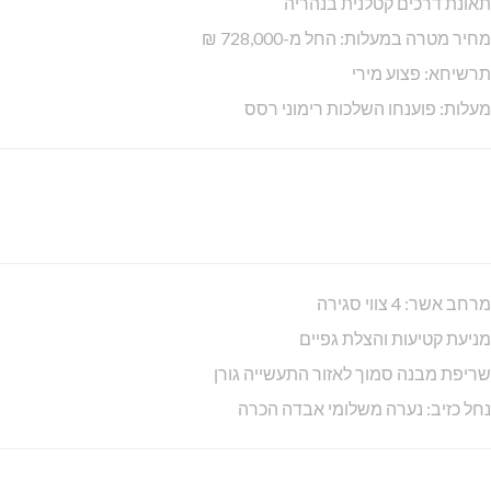
תאונת דרכים קטלנית בנהריה
מחיר מטרה במעלות: החל מ-728,000 ₪
תרשיחא: פצוע מירי
מעלות: פוענחו השלכות רימוני רסס
מרחב אשר: 4 צווי סגירה
מניעת קטיעות והצלת גפיים
שריפת מבנה סמוך לאזור התעשייה גורן
נחל כזיב: נערה משלומי אבדה הכרה