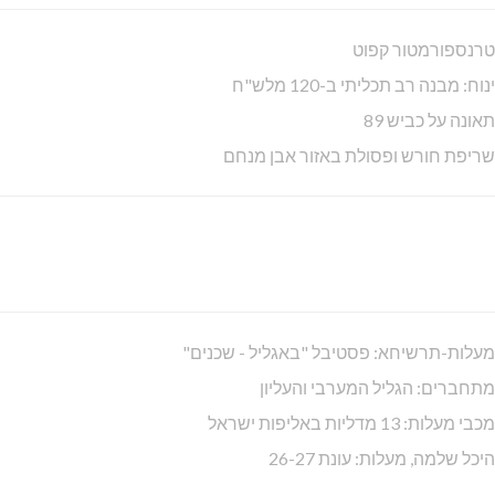
טרנספורמטור קפוט
ינוח: מבנה רב תכליתי ב-120 מלש"ח
תאונה על כביש 89
שריפת חורש ופסולת באזור אבן מנחם
מעלות-תרשיחא: פסטיבל "באגליל - שכנים"
מתחברים: הגליל המערבי והעליון
מכבי מעלות: 13 מדליות באליפות ישראל
היכל שלמה, מעלות: עונת 26-27