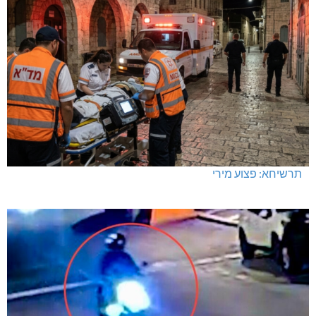
תרשיחא: פצוע מירי