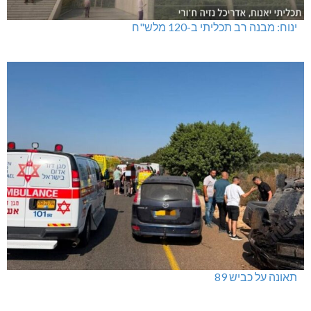
ינוח: מבנה רב תכליתי ב-120 מלש"ח
תאונה על כביש 89