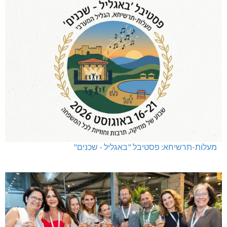
מעלות-תרשיחא: פסטיבל "באגליל - שכנים"