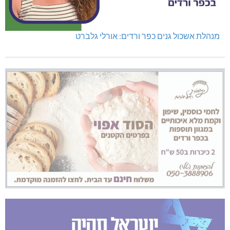
מנהלת אשכול גנים כפר ורדים: אורלי גלברט