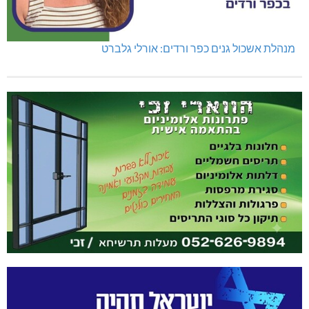
מנהלת אשכול גנים כפר ורדים: אורלי גלברט