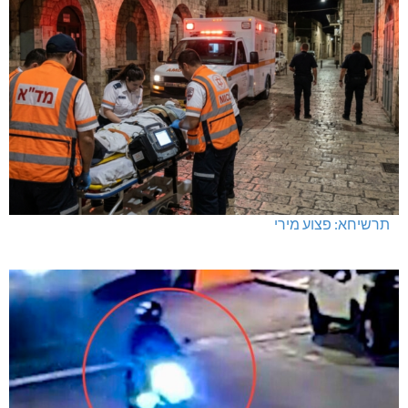
תרשיחא: פצוע מירי