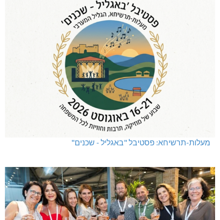
מעלות-תרשיחא: פסטיבל "באגליל - שכנים"