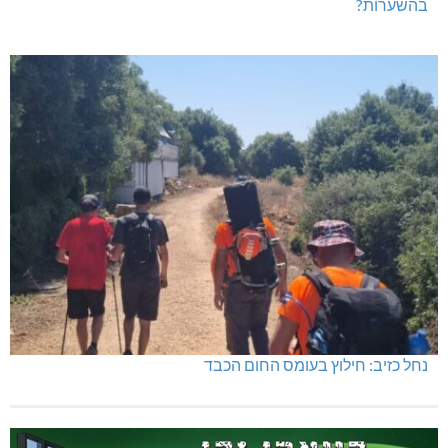
בהשערות?
נחל כזיב: חילוץ בעומס החום הכבד