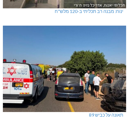
ינוח: מבנה רב תכליתי ב-120 מלש"ח
תאונה על כביש 89