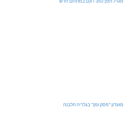
מגדל תפן: 350 דונם במתחם חדש
מועדון "פסק זמן" בגלריה הלבנה