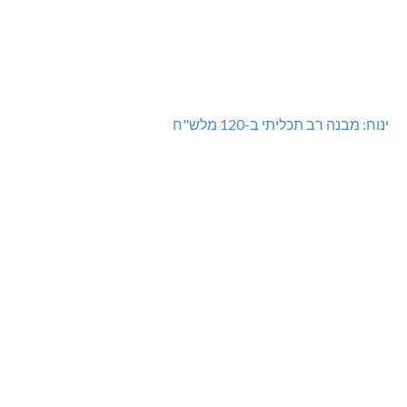
ינוח: מבנה רב תכליתי ב-120 מלש"ח