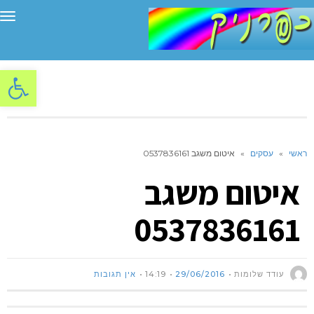
תפ
פתח סרגל
ראשי
»
עסקים
»
איטום משגב 0537836161
איטום משגב
0537836161
עודד שלומות
29/06/2016
14:19
אין תגובות