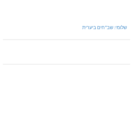
שלומי: שב"חים ביערית