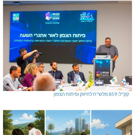
קק"ל: 859 מלש"ח לחיזוק ופיתוח הצפון