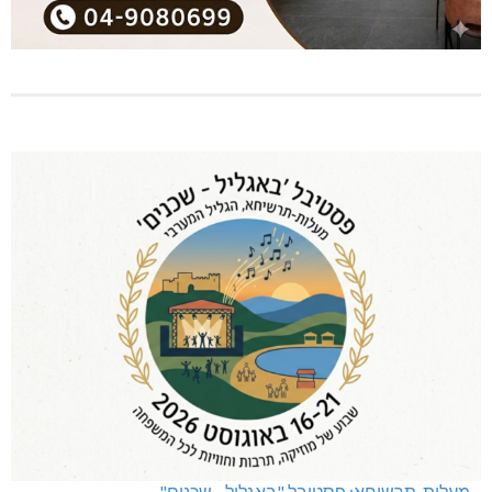
מעלות-תרשיחא: פסטיבל "באגליל - שכנים"