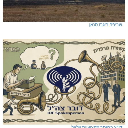
שריפה באבו סנאן
דו"צ בחוסר מקצועיות וזלזול