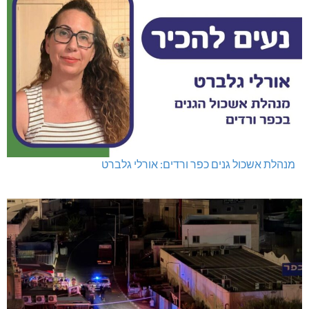
מנהלת אשכול גנים כפר ורדים: אורלי גלברט