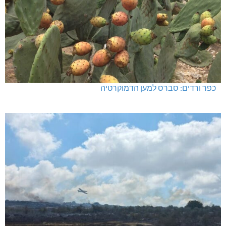
כפר ורדים: סברס למען הדמוקרטיה