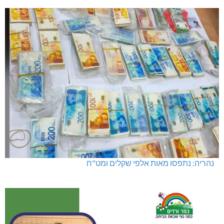
נהריה: נתפסו מאות אלפי שקלים ומט"ח