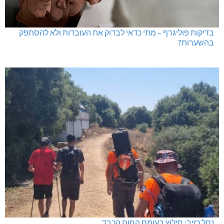
בדיקות פוליגרף – מתי כדאי לבדוק את העובדות ולא להסתפק
בהשערות?
נחל כזיב: חילוץ בעומס החום הכבד