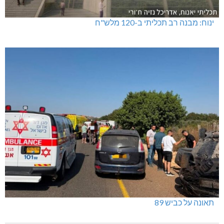
ינוח: מבנה רב תכליתי ב-120 מלש"ח
תאונה על כביש 89