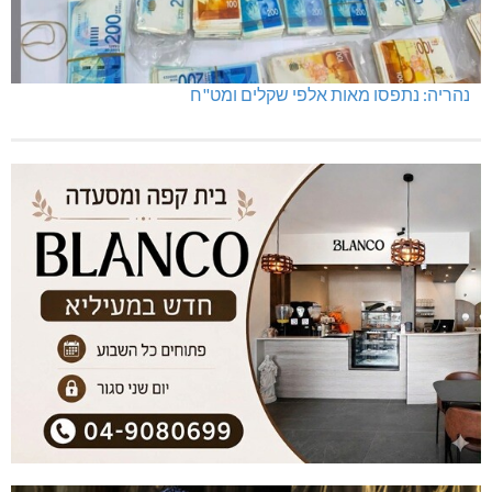
נהריה: נתפסו מאות אלפי שקלים ומט"ח