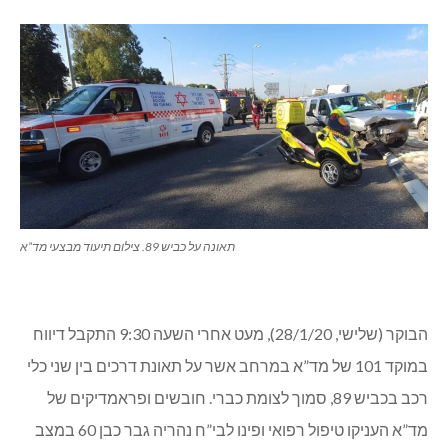
תאונה על כביש 89. צילום תיעוד מבצעי מד”א
הבוקר (שלישי, 28/1/20), מעט אחרי השעה 9:30 התקבל דיווח
במוקד 101 של מד”א במרחב אשר על תאונת דרכים בין שני כלי
רכב בכביש 89, סמוך לצומת כברי. חובשים ופראמדיקים של
מד”א העניקו טיפול רפואי ופינו לבי”ח נהריה גבר כבן 60 במצב