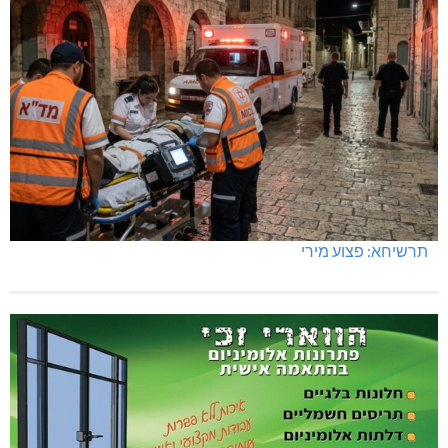
תרשיחא: פצוע מירי