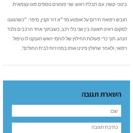
בינוני-קשה, עם חבלת ראש. שני פצועים נוספים פונו עצמאית.
חובש רפואת חירום על אופנוע מד״א דור וקנין, סיפר: ״כשהגענו
למקום ראינו תאונה בין שני כלי רכב, כשבתוך אחד הרכבים נלכד
הנהג. תוך כדי פעולות החילוץ של לוחמי האש הענקנו לו טיפול
רפואי, ולאחר שחולץ פינינו אותו במהירות לבית החולים”.
השארת תגובה
שם:
תגובה