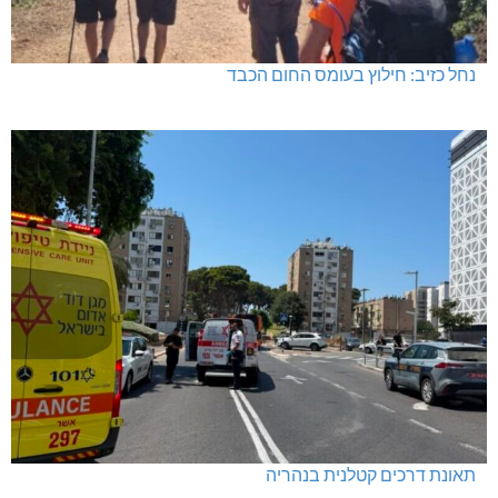
נחל כזיב: חילוץ בעומס החום הכבד
תאונת דרכים קטלנית בנהריה