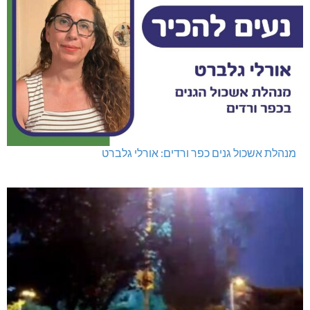
מנהלת אשכול גנים כפר ורדים: אורלי גלברט