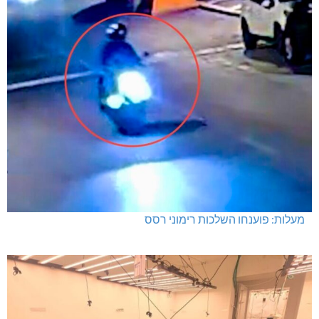
מעלות: פוענחו השלכות רימוני רסס