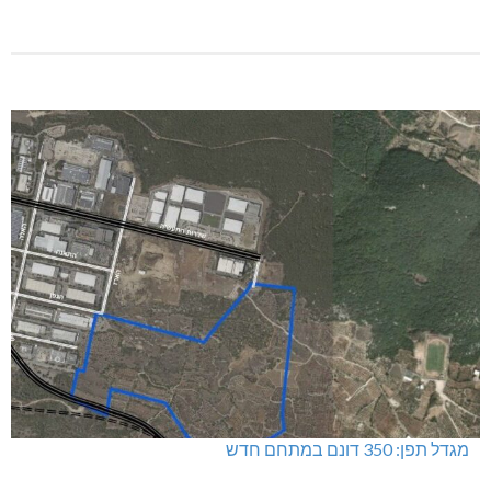
דו"צ בחוסר מקצועיות וזלזול