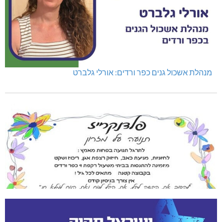
נהריה: נתפסו מאות אלפי שקלים ומט"ח