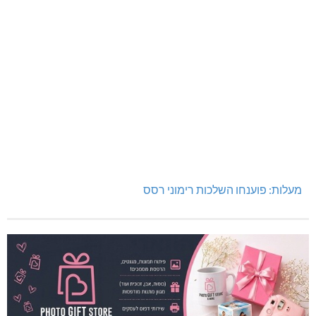
תרשיחא: פצוע מירי
מעלות: פוענחו השלכות רימוני רסס