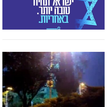
מנהלת אשכול גנים כפר ורדים: אורלי גלברט