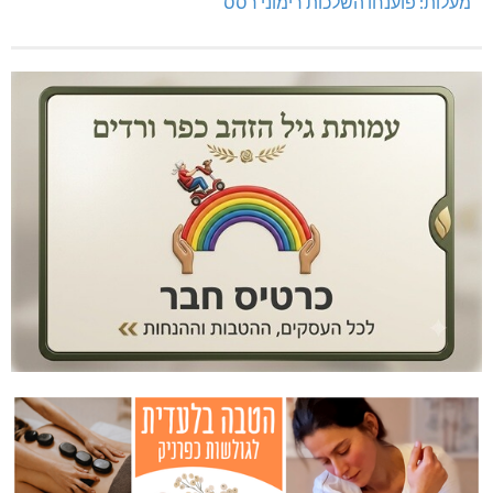
מעלות: פוענחו השלכות רימוני רסס