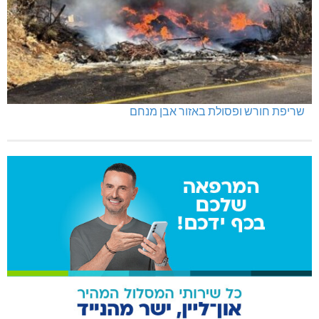
שריפת חורש ופסולת באזור אבן מנחם