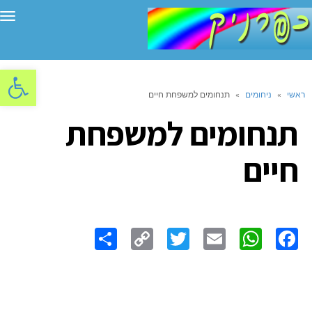
תפ
פתח סרגל
ראשי
»
ניחומים
»
תנחומים למשפחת חיים
תנחומים למשפחת
חיים
Share
Copy
Twitter
WhatsApp
Email
Facebook
Link