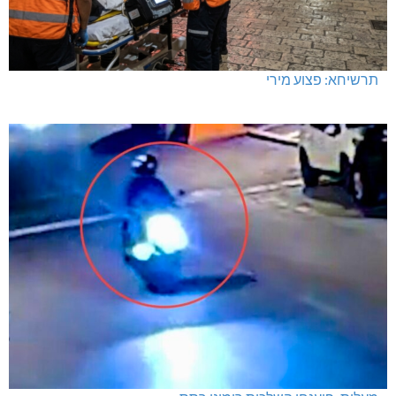
תרשיחא: פצוע מירי