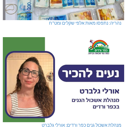
נהריה: נתפסו מאות אלפי שקלים ומט"ח
מנהלת אשכול גנים כפר ורדים: אורלי גלברט