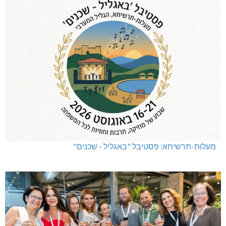
מעלות-תרשיחא: פסטיבל "באגליל - שכנים"