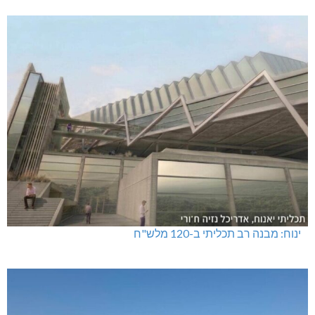
ינוח: מבנה רב תכליתי ב-120 מלש"ח