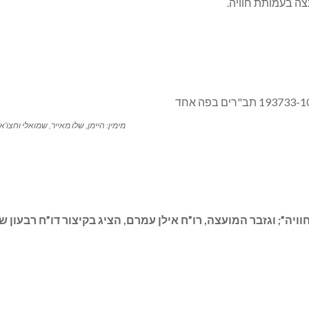
עצה בעמותת חוויה.
מימין: היימן, שלו מאייר, שמואלי וחצו’א
 וגזבר המועצה, רו”ח אילן עמרם, הציג בקיצור דו”ח רבעון שלישי 0