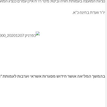
נציגת המועצה בעמותת חוויה וביטול מינוי רו”ח אילן עמרם כנציג המו
יו”ר וועדת בחינה כ”א.
בהמשך המליאה אושר חידוש מסגרות אשראי וערבות לעמותת “חוויה”;