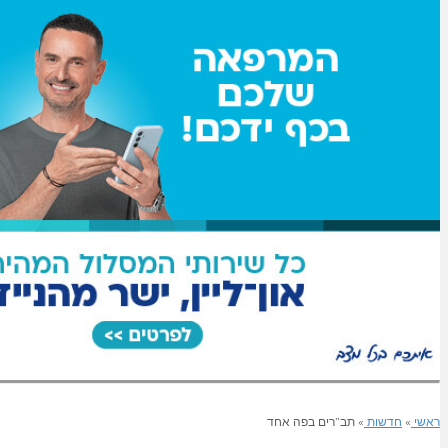
ראשי
»
חדשות
»
תב”רים בפה אחד