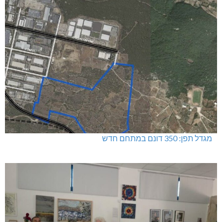
כפר ורדים: סברס למען הדמוקרטיה
שריפה באבו סנאן