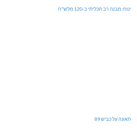
נהריה: נתפסו מאות אלפי שקלים ומט"ח