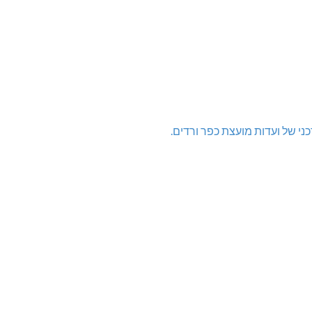
פר ורדים. תחת כפתור דיווח למוקד: הטופס לא נמצא
אתר מועצת כפר ורדים. רק שתי ועדות מעודכנות