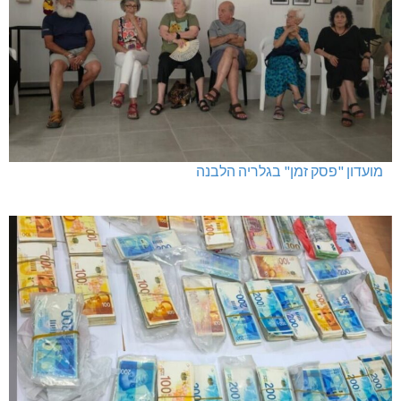
דו"צ בחוסר מקצועיות וזלזול