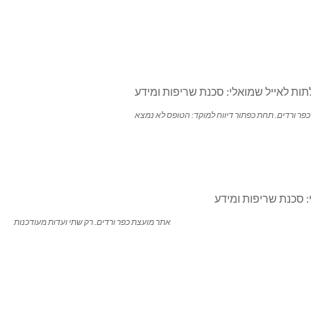
עצה הקרובה נוגעת לתקשורת ונגישות המידע לציבור בשוטף
ערוצי התקשורת המרכזיים בין המועצה לתושבים כוללים את ( 1 ) אתר המועצה, ( 2 ) קבוצות הווטסאפ ‘כפר ורדים עדכונים” 1,
א בנושאים השוטפים ולא בנושאי חירום (דוגמא מצ”ב). בקבוצות