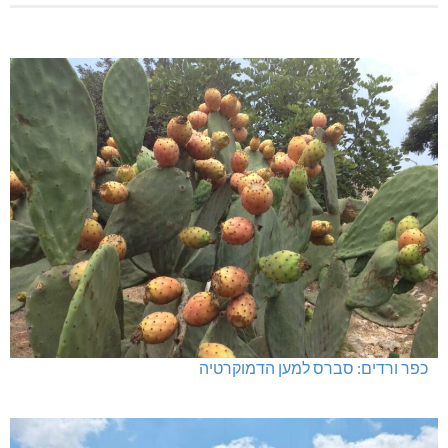
כפר ורדים: סברס למען הדמוקרטיה