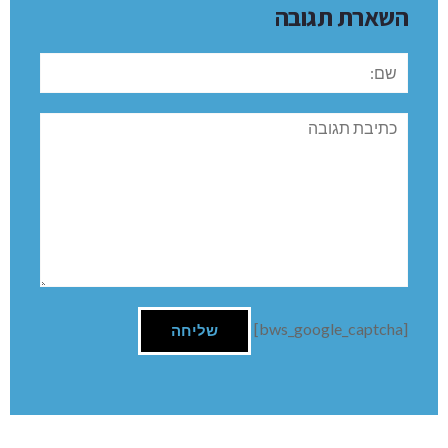
השארת תגובה
שם:
תגובה
[bws_google_captcha]