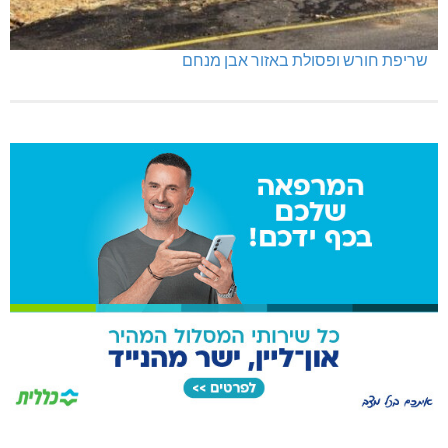
שריפת חורש ופסולת באזור אבן מנחם