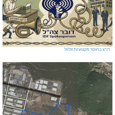
דו"צ בחוסר מקצועיות וזלזול