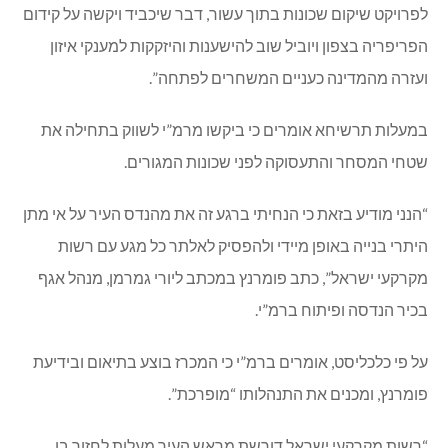
לפרויקט שיקום שכונות בתוך עשור, דבר שיכביד ויקשה על קידום
הפריפריה בצפון ויוביל שוב להישענות והיזקקות למענקי איזון
ועזרה מהמדינה כעניים המשחרים לפתחה”.
במעלות תרשיחא אומרים כי ביקשו מרמ”י לשווק בתחילה את
שטחי המסחר והתעסוקה לפני שכונות המגורים.
“הנני מודיע בזאת כי הנחיתי ברגע זה את מהנדס העיר על אי מתן
היתרי בנייה באופן מיידי ולהפסיק לאלתר כל מגע עם רשות
מקרקעי ישראל”, כתב פומרנץ במכתב ליורי גמרמן, מנהל אגף
בכיר הנדסה ופיתוח ברמ”י.
על פי כלכליסט, אומרים ברמ”י כי המכרז בוצע בתיאום ובידיעת
פומרנץ, ומכנים את התנהלותו “מופרכת”.
“רשות מקרקעי ישראל דורשת מראש העיר מעלות לחזור בו