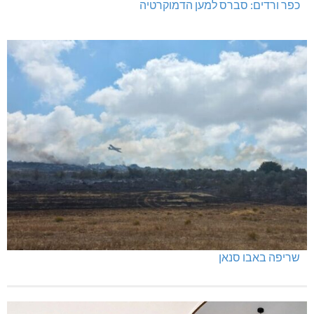
כפר ורדים: סברס למען הדמוקרטיה
שריפה באבו סנאן