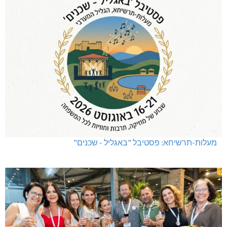
מעלות-תרשיחא: פסטיבל "באגליל - שכנים"