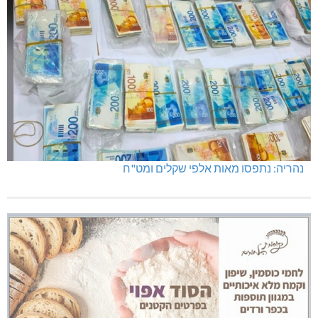
נהריה: נתפסו מאות אלפי שקלים ומט"ח