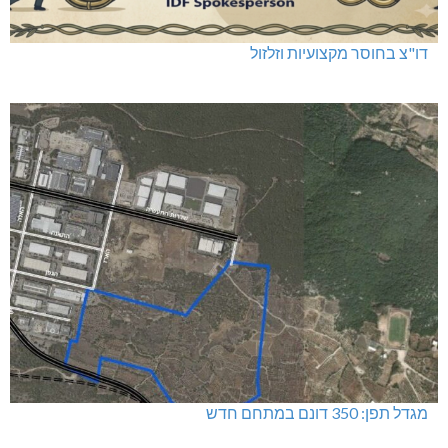
דו"צ בחוסר מקצועיות וזלזול
מגדל תפן: 350 דונם במתחם חדש