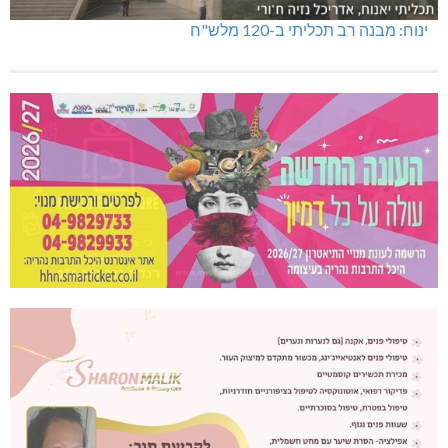
ינוח: מבנה רב תכליתי ב-120 מלש"ח