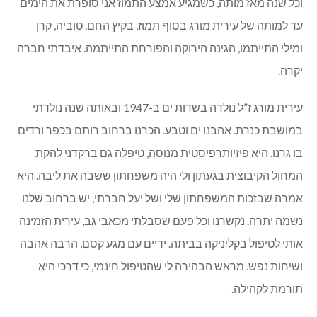
וכל שנה מאז מותה, כשמגיע אמצע התמוז אני סופרת את הימים
עד למותה של עירית מורג בסוף תמוז, בקיץ החם. טוביה, קרן
ומילי התייתמו, הגינה הירוקה והפורחת התייתמה. איבדתי חברה
יקרה.
עירית מורג ז”ל נולדה בשדות ים ב-1947 ובאותה שנה נולדתי
במושבת כנרת. אהבנו ים וטבע. הכרנו ברחוב רותם בכפר ורדים
בו גרנו. היא פיזיותרפיסטית מנוסה, טיפלה גם ברקדני להקת
המחול הקיבוצית בגעתון ולי היה משפחתון ששבה את ליבה. היא
אמרה שבזכות המשפחתון שלי ושל יעל חברתי, יש ברחוב שלנו
נשמה יתרה. נקשרנו וכל פעם שסבלתי מכאבי גב, עירית הזמינה
אותי לטיפול בקליניקה בביתה. ידיים עם מגע קסם, הרבה אהבה
ושיחות נפש. מראש הבהירה לי שהטיפול חינמי, כי דרכי היא
תורמת לקהילה.