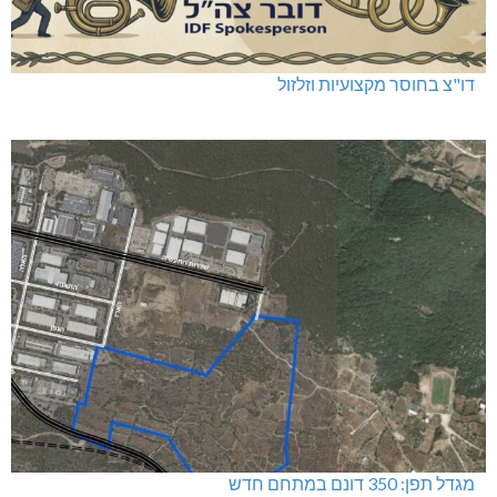
דו"צ בחוסר מקצועיות וזלזול
מגדל תפן: 350 דונם במתחם חדש