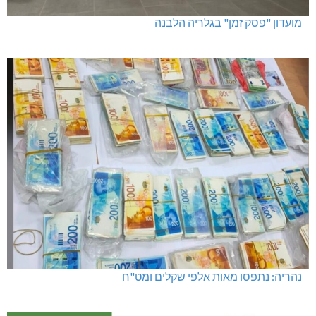
מועדון "פסק זמן" בגלריה הלבנה
נהריה: נתפסו מאות אלפי שקלים ומט"ח