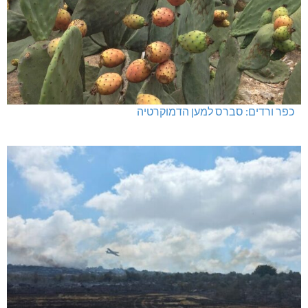
כפר ורדים: סברס למען הדמוקרטיה