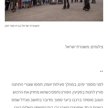
משטרת ישראל בבית ספר תפן
צילומים: משטרת ישראל
**
לפני מספר ימים, במהלך פעילות יזומה, תפסו שוטרי התחנה
פורץ לחנות בפקיעין. הפורץ נתפס כשהוא מחזיק את הרכוש
הגנוב מוסתר ברכבו ביער סמוך. מדובר בתושב מג’דל שמס
בשנות ה-30 שמעצרו הוארך ע”י בית המשפט השלום בעכו.