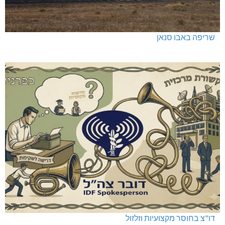
שריפה באבו סנאן
דו"צ בחוסר מקצועיות וזלזול