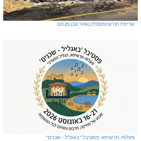
שריפת חורש ופסולת באזור אבן מנחם
מעלות-תרשיחא: פסטיבל "באגליל - שכנים"