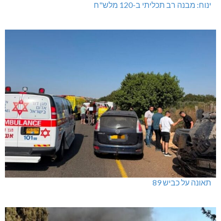
ינוח: מבנה רב תכליתי ב-120 מלש"ח
תאונה על כביש 89