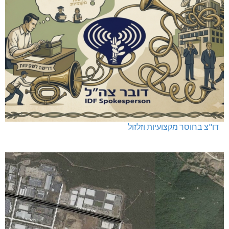
דו"צ בחוסר מקצועיות וזלזול