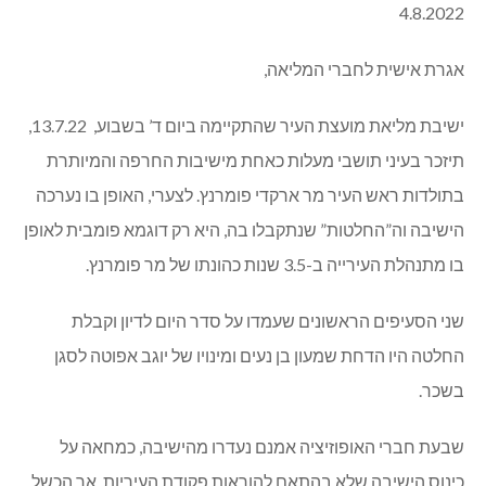
4.8.2022
אגרת אישית לחברי המליאה,
ישיבת מליאת מועצת העיר שהתקיימה ביום ד’ בשבוע, 13.7.22,
תיזכר בעיני תושבי מעלות כאחת מישיבות החרפה והמיותרת
בתולדות ראש העיר מר ארקדי פומרנץ. לצערי, האופן בו נערכה
הישיבה וה”החלטות” שנתקבלו בה, היא רק דוגמא פומבית לאופן
בו מתנהלת העירייה ב-3.5 שנות כהונתו של מר פומרנץ.
שני הסעיפים הראשונים שעמדו על סדר היום לדיון וקבלת
החלטה היו הדחת שמעון בן נעים ומינויו של יוגב אפוטה לסגן
בשכר.
שבעת חברי האופוזיציה אמנם נעדרו מהישיבה, כמחאה על
כינוס הישיבה שלא בהתאם להוראות פקודת העיריות, אך הכשל