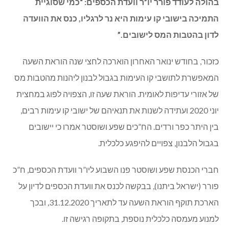
בהולה לעודד פורר יו”ר וועדת הכספים: “כמי שסוגיית
התמיכה בישובי קו עימות היא נר לרגליו, כנס את הוועדה
לדון בהטבות המס לישובים.”
כזכור, בחודש ינואר האחרון הוארכה לחצי שנה הוראת השעה
המאפשרת לתושבי קו העימות בגבול לבנון ליהנות מהטבות מס
של אזורי עדיפות לאומית. הוראת שעה זו, הצפויה לפוג במחצית
יוני 2020 ועתידה לשנות את תנאיהם של ישובי קו עימות רבים,
בין היתר כפר ורדים. הח”כים שפע ושוסטר אמרו כי יישובים
בגבול הלבנון, צפויים להיפגע כלכלית.
חברי הכנסת שפע ושוסטר פנו השבוע ליו”ר וועדת הכספים, ח”כ
פורר (ישראל ביתנו), בבקשה לכנס את וועדת הכספים לדיון על
הארכת תוקף הוראת השעה עד לתאריך 31.12.2020, ובכך
למנוע מעמסה כלכלית נוספת, בתקופה רגישה זו.