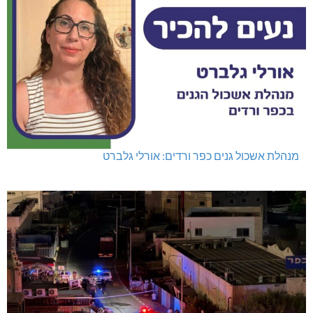
מנהלת אשכול גנים כפר ורדים: אורלי גלברט