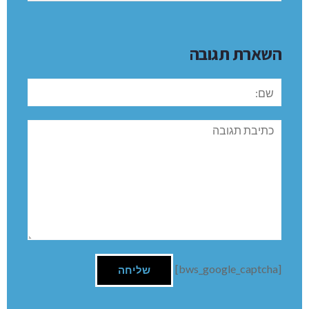
השארת תגובה
שם:
תגובה
[bws_google_captcha]