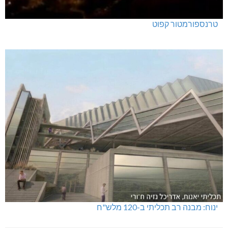
טרנספורמטור קפוט
ינוח: מבנה רב תכליתי ב-120 מלש"ח