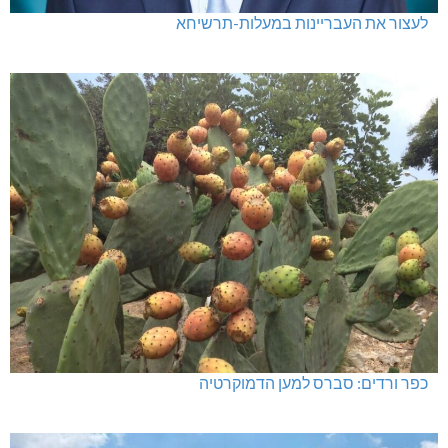
לעצור את העבריינות במעלות-תרשיחא
כפר ורדים: סברס למען הדמוקרטיה