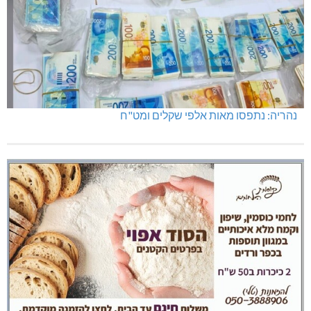
נהריה: נתפסו מאות אלפי שקלים ומט"ח