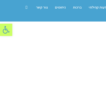
דעות קהילתי
ברכות
ניחומים
צור קשר
פתח סרגל