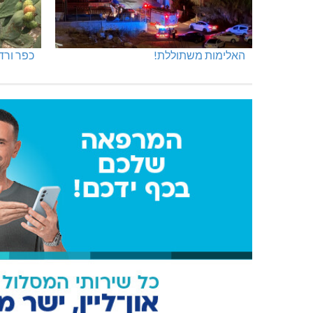
האלימות משתוללת!
כפר ורד