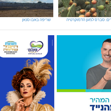
ים: סברס למען הדמוקרטיה
שריפה באבו סנאן