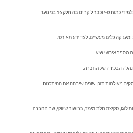
לאחרונה החלה לפעול בחממה ליזמות קהילתית כפר ורדים תכנית שנתית ליזמות בשיתוף עמותת יוניסטרים. התכנית מיועדת לתלמידי כתות ט-י וכבר לוקחים בה חלק 16 בני נוער
ניקה כלים מעשיים, לצד ידע תאורטי.
ם מספר אירועי שיא:
נהלה הבכירה של החברה.
שי עסקים מעולמות תוכן שונים שיבחנו את ההיתכנות
ות לוגו, סקיצת תלת מימד, ברושור שיווקי, שם החברה