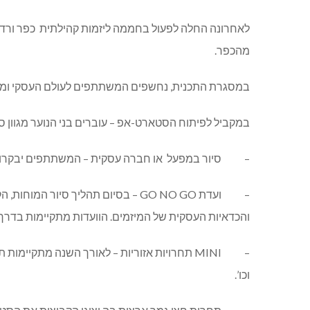
מהכפר.
במסגרת התכנית, נחשפים המשתתפים לעולם העסקי ומתנס
במקביל לפיתוח הסטארט-אפ – עוברים בני הנוער מגוון סד
– סיור במפעל או חברה עסקית – המשתתפים יבקרו בחב
– ועדת GO NO GO – בסיום תהליך ס
והכדאיות העסקית של המיזמים. הוועדות מתקיימות בדרך
– MINI תחרויות אזוריות – לאורך השנה מתקיי
וכו’.