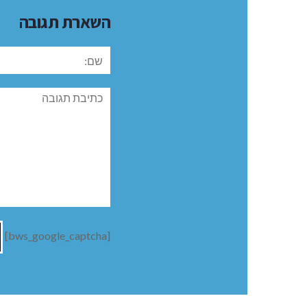
השארת תגובה
שם:
תגובה
[bws_google_captcha]