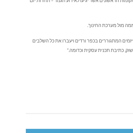
צי גמר ארצית בה יציגו הקבוצות את הסטרטאפים בפני צוותי שיפוט, ויתמודדו מול שאר הקבוצות בארץ על 10 המקומות הראשונים אשר יגיעו לאירוע הגמר – תחרות יזם
ממה מול מערכת החינוך.
ויזמים המתגוררים בכפר ורדים ויעברו את כל השלבים
שוק, כתיבת תכנית עסקית וכדומה.”