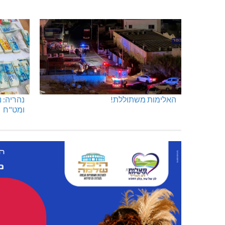
האלימות משתוללת!
נהריה: 
ומט"ח