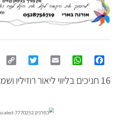
py
Twitter
Email
WhatsApp
Facebook
ink
16 חניכים בליווי ליאור רוזיליו ושמוליק צ’אושו: הקמת סטרטאפ, פרזנטציה, מנהיגות, סיורים ותחרויות