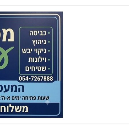
מיסים: בזמן שישנתם תושבי הגליל המערבי קיבלו תזכורת קולנית למש
ה צריך לעודד את זה. העבר מוכיח שזה לא קורה מעצמו. המשיכו את הט