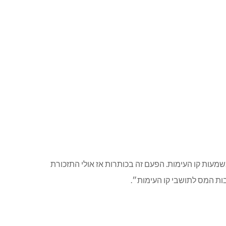
לה. לא פותחים מקלטים בהתאם להנחיות צה”ל.
ם שאנו לא מקבלים טפטופים לעבר ישובנו ! לא נסכים לכך!