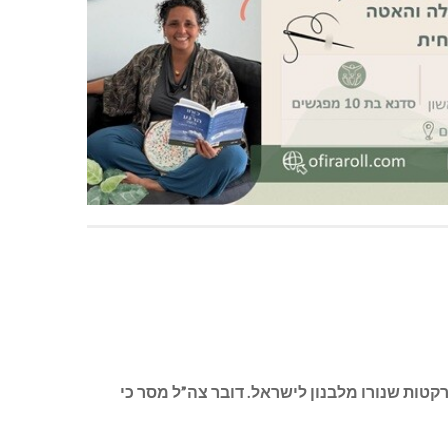
אחר שזוהו שתי רקטות שנורו מלבנון לישראל. דובר צה”ל מסר כי