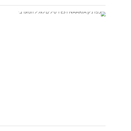
ח״כ יעל רון בן משה (כחול לבן) תושבת געתון:
״בוקר טוב לאנשי אגף תקציבים, משרד המשפטים ורשות ה
תגיע גם אליכם. אם מדינת ישראל רוצה שאזרחים יגורו פ