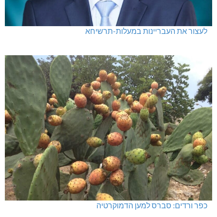
לעצור את העבריינות במעלות-תרשיחא
כפר ורדים: סברס למען הדמוקרטיה