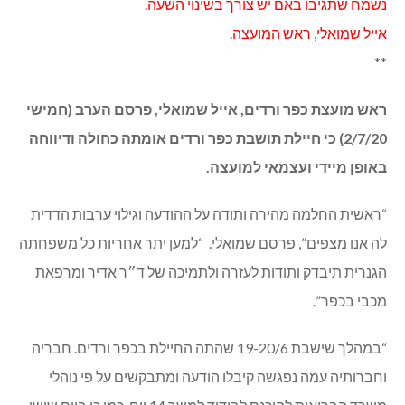
נשמח שתגיבו באם יש צורך בשינוי השעה.
אייל שמואלי, ראש המועצה.
**
ראש מועצת כפר ורדים, אייל שמואלי, פרסם הערב (חמישי
2/7/20) כי חיילת תושבת כפר ורדים אומתה כחולה ודיווחה
באופן מיידי ועצמאי למועצה.
“ראשית החלמה מהירה ותודה על ההודעה וגילוי ערבות הדדית
לה אנו מצפים”, פרסם שמואלי. “למען יתר אחריות כל משפחתה
הגנרית תיבדק ותודות לעזרה ולתמיכה של ד״ר אדיר ומרפאת
מכבי בכפר”.
“במהלך שישבת 19-20/6 שהתה החיילת בכפר ורדים. חבריה
וחברותיה עמה נפגשה קיבלו הודעה ומתבקשים על פי נוהלי