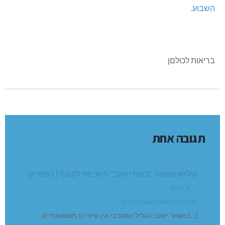
השבוע.
בריאות לכולםן
תגובה אחת
שלוש מצוות "בנות יעקב" חיוביות לקונה | כפרניק
REPLY
06/07/2020 בשעה 21:32
[…] בשאר ישובי הגליל המערבי אין שינויים משמעותיים