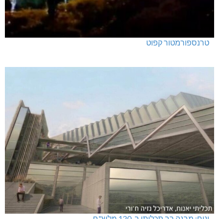
טרנספורמטור קפוט
ינוח: מבנה רב תכליתי ב-120 מלש"ח