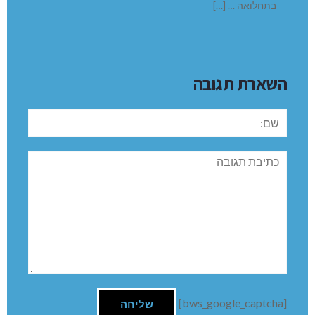
בתחלואה … […]
השארת תגובה
שם:
תגובה
[bws_google_captcha]