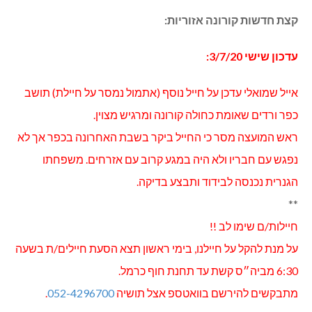
קצת חדשות קורונה אזוריות:
עדכון שישי 3/7/20:
אייל שמואלי עדכן על חייל נוסף (אתמול נמסר על חיילת) תושב
כפר ורדים שאומת כחולה קורונה ומרגיש מצוין.
ראש המועצה מסר כי החייל ביקר בשבת האחרונה בכפר אך לא
נפגש עם חבריו ולא היה במגע קרוב עם אזרחים. משפחתו
הגנרית נכנסה לבידוד ותבצע בדיקה.
**
חיילות/ם שימו לב !!
על מנת להקל על חיילנו, בימי ראשון תצא הסעת חיילים/ת בשעה
6:30 מביה״ס קשת עד תחנת חוף כרמל.
מתבקשים להירשם בוואטספ אצל תושיה
052-4296700
.