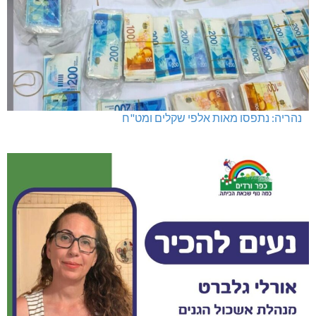
נהריה: נתפסו מאות אלפי שקלים ומט"ח