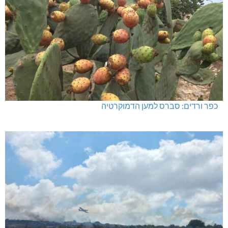
כפר ורדים: סברס למען הדמוקרטיה