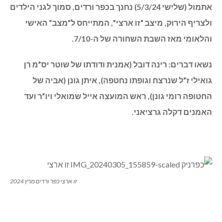
אתמול (שלישי 5/3/24) נחנך בכפר ורדים, סמוך לגני הילדים
ולצריף הירוק, מיצב “זו ארצי”, המתייחס ל”מצב” האישי
והלאומי מאז השבת השחורה של ה-7/10.
נשאו דברים: רינה דובל (אמנית ודודתו של שוטר יס”מ רן
גואילי ז”ל שנרצח וגופתו נחטפה), איתן גונן (אביה של
החטופה רומי גונן), ראש המועצה אייל שמואלי ויו”ר ועד
האמנים דקלה גרציאני.
זו ארצי כפר ורדים מרץ 2024