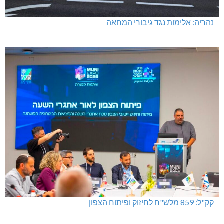
נהריה: אלימות נגד גיבורי המחאה
קק"ל: 859 מלש"ח לחיזוק ופיתוח הצפון