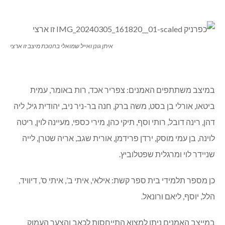
איתן גונן ואייל שמואלי בחנוכת מיצב זו ארצי
במיצב משתתפים האמנים: צפריר אכד, רות באומר, עמית
ביטאו, אורלי בן בסט, משה ברק, חנה בר-ניר ניב, יהודית גיל, ליה
דהן, רינה דובל, רותי וסף, תיקי כהן, מירי כספי, מעיינה לוין, ריטה
לוינה, בן עמי מוסק, ירדן פרידמן, אורית שגב, אריה שטרן, לייה
שניידר לוי ומרגלית שפטלוביץ.
כן מספר תלמידי בית ספר קשת: אילאי, איתי ב’, איתי ס’, דיוויד,
הלל, יוסף, ליאם ורונאל.
במייצב האמנים ניתן למצוא התייחסות לכאב והצער העמוק