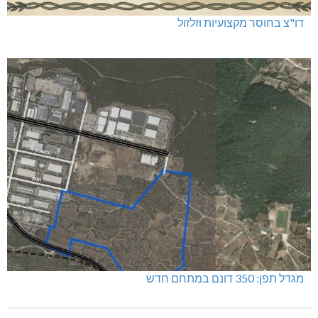
דו"צ בחוסר מקצועיות וזלזול
מגדל תפן: 350 דונם במתחם חדש