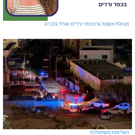
מנהלת אשכול גנים כפר ורדים: אורלי גלברט
האלימות משתוללת!