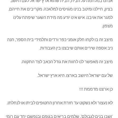
אנחנו במלחמה על הבית, הבית שהוא ארץ ישראל לעם היושב
בציון, חיילנו ומיטב בנינו מגויסים למלאכה. מקריבים את חייהם,
למגר את אויבנו. איש אינו יודע מה מידת השער שיפתח עלינו
מצפון.
מיצב זה בו לקחו חלק אומני כפר ורדים ותלמידי בית הספר, חנה
ניב אספה שירים אותם שיבצנו בין העבודות.
מיצב זה מאפשר לנו לחוות את גודל הכאב לצד התקווה.
של עם ישראל היושב בארצו. היא ארץ ישראל.
כן ארצנו מדממת !!!
לא נעצור ולא נשקוט עד חזרת אחרון החטופים לביתו או לנחלתו.
‘ושבו בנים לגבולם’. שלמים בריאים בגופם ובנפשם יחד עם רומי