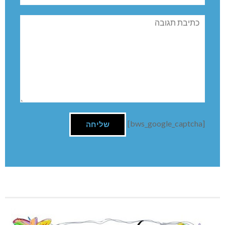
תגובה
[bws_google_captcha]