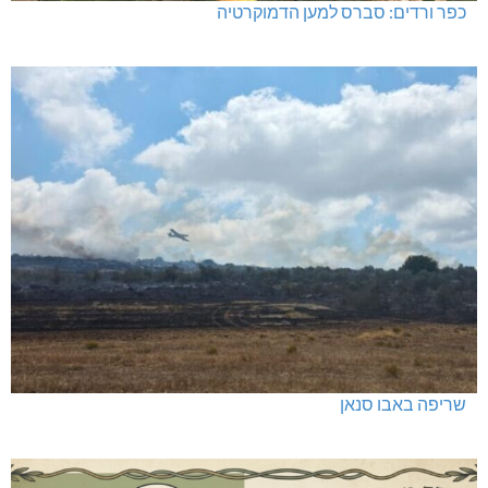
כפר ורדים: סברס למען הדמוקרטיה
שריפה באבו סנאן