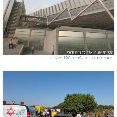
ינוח: מבנה רב תכליתי ב-120 מלש"ח