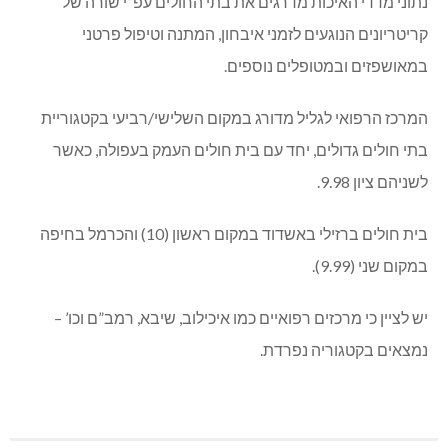
נתוני מדדי האיכות מדרגים את בתי החולים עפ”י שורה של
קריטריונים הנוגעים לזמני איבחון, המתנה וטיפול פרטני
במאושפזים ובמטופלים נוספים.
המרכז הרפואי לגליל מדורג במקום השלישי/רביעי בקטגוריית
בתי חולים גדולים, יחד עם בית חולים העמק בעפולה, כאשר
לשניהם ציון 9.98.
בית חולים ברזילי באשדוד במקום ראשון (10) והכרמל בחיפה
במקום שני (9.99).
יש לציין כי מרכזים רפואיים כמו איכילוב, שיבא, רמב”ם וכו’ –
נמצאים בקטגוריה נפרדת.