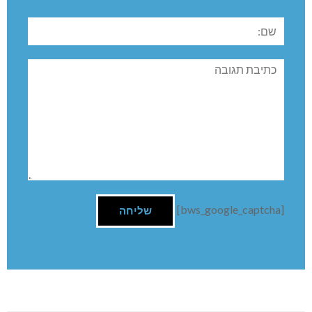
שם:
תגובה
[bws_google_captcha]