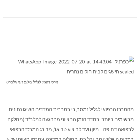
מרכז רפואי לגליל צילום רוני אלברט
מהמרכז הרפואי לגליל נמסר, כי במרבית המדדים השיגו נתונים
מרשימים ביותר: במדד הזמן החציוני מההגעה למלר”ד (מחלקה
לרפואה דחופה – מיון) ועד לביצוע טריאז’, מדורג המרכז הרפואי
במקום השלישי מבין כל בתי החולים במדינה, עם זמן חציוני של 5