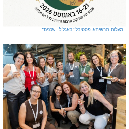
מעלות-תרשיחא: פסטיבל "באגליל - שכנים"