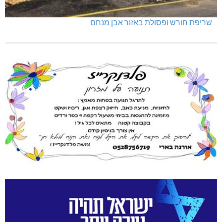
שריפת חורש ופסולת באזור אבן מנחם