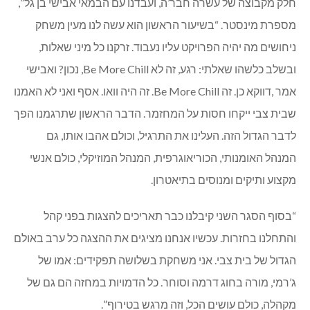
חלק מקבוצה של עשרה חבר’ה, ועבדנו עם הבמאי אבישי בן גל”,
מספרת מינסטר. “בשיעור הראשון הוא עשה לנו מעין משחק
ניחושים מה יהיה הפרויקט עליו נעבוד. זרקנו כל מיני שאלות,
ובשלב כלשהו שאלתי: רגע, זה לא Be More Chill, נכון? ואבישי
אמר ,דווקא כן. זה Be More Chill. זה היה וואו. אסף ואני לא האמנו
שבית צבי ייקחו חסות על המחזמר. הדבר הראשון שתרגמנו הפך
לדבר הגדול הזה. העלינו את התרגיל, וכולם אהבו אותו, גם
המנהל האומנותי, הכוריאוגרפית, המנהל המוזיקלי, כולם אנשי
מקצוע ותיקים ומנוסים בתיאטרון.
“בסוף הסגר השני קיבלנו כבר תאריכים להצגות בפני קהל
והתחלנו בחזרות. עכשיו אנחנו מציגים את ההצגה כל ערב באולם
הגדול של בית צבי. אני משחקת בשלושה תפקידים: אמו של
ג’רמי, מורה בחוג דרמה וסוחר. כל הדמויות במחזה הם גם של
מקהלה, כולם עושים הכל, וזה מרגש בטירוף”.