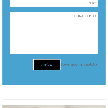
תגובה
[bws_google_captcha]