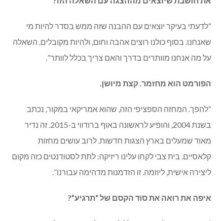
את חושבת שיוצאים מההצגה עם השאלה הזו?
“לדעתי בעיקר יוצאים עם ההבנה שזה ממש בסדר להיות מי
שאנחנו. בסוף כולנו רוצים אהבה וחום, ולהיות מקובלים. השאלה
על מה אנחנו מוותרים בדרך והאם צריך בכלל לוותר”.
הפורמט הוא מחזמר. קצת מיושן.
“להפך. המחזה הספציפי הזה, שהוא אמריקאי במקור, נכתב
בשנת 2004, והופיע לראשונה באוף ברודווי ב-2015. זה נדיר
מאוד שמעלים בארץ הצגות חדשות. לרוב עושים מחזות
קלאסיים. בית צבי לקחו עלינו ריזיקה: לתת לסטודנטים כזה מקום
ליצירה אישית, ליוזמה. זו הזדמנות מדהימה עבורנו”.
איפה את רואה את סוד הקסם של “תרגיע”?