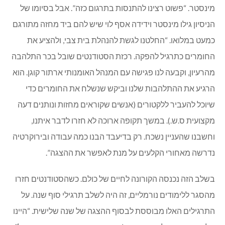
מינסטר. “פשוט רצינו להתנסות בתרגום כזה”. אבל בסיומו של
הניסיון גילו מינסטר וידידה אסף לוי שיש להם ביד מחזה מתורגם
כמעט במלואו. “החלטנו לגשת להנהלת בית צבי, ולהציע את
החומרים כתרגיל להפקה. רכזת הסטודנטים שובל בכר התלהבה
מהרעיון, וקבעה לנו פגישה עם המנהל האומנותי ארתור קוגן. הוא
הרגיע את ההתלהבות שלנו וביקש שנשלח את החומרים כדי
שיוכל להעביר ללקטורים (אנשים שקוראים מחזות ונותנים דעה
מקצועית ס.ש.). במשך תקופה ארוכה לא חזרו לדבר איתנו,
וחשבנו שהעניין נשכח. רק בדיעבד הבנו כמה עבודה ובירוקרטיה
נדרשה מאחורי הקלעים על מנת לאפשר את ההצגה”.
בשלב הזה נכנסה הקורונה לחיים של כולם. כשהסטודנטים חזרו
מהסגר ללימודים נורמליים, זה היה לשלב תרגילי סוף שנה. על
התרגילים האלו מבוססת לבסוף ההצגה של שנה שלישית. “היינו