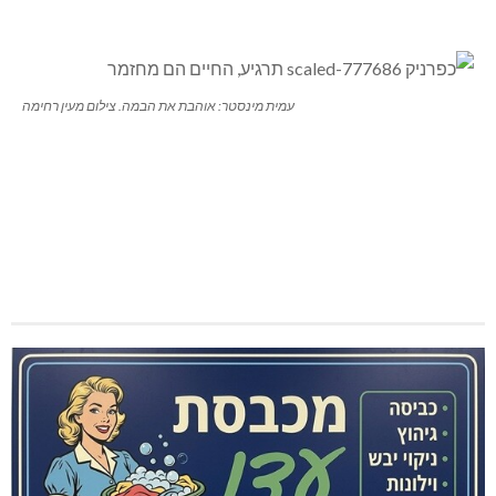
עמית מינסטר: אוהבת את הבמה. צילום מעין רחימה