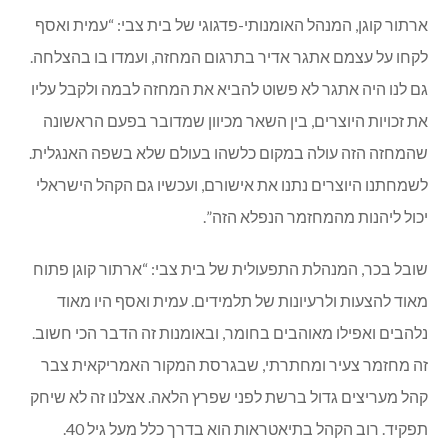
ארתור קוגן, המנהל האומנותי-פדגוגי של בית צבי: “עמית ואסף
לקחו על עצמם אתגר אדיר בתרגום המחזה, ועמדו בו בהצלחה.
גם לנו היה אתגר לא פשוט להביא את המחזה לבמה ולקבל עליו
את זכויות היוצרים, בין השאר מכיוון שמדובר בפעם הראשונה
שהמחזה הזה עולה במקום כלשהו בעולם שלא בשפה האנגלית.
לשמחתנו היוצרים נתנו את אישורם, ועכשיו גם הקהל הישראלי
יכול ליהנות מהמחזמר הנפלא הזה”.
שובל בכר, המנהלת התפעולית של בית צבי: “ארתור קוגן פתוח
מאוד להצעות ולרעיונות של תלמידים. עמית ואסף היו מאוד
נלהבים ואפילו מאוהבים בחומר, ובאומנות זה הדבר הכי חשוב.
זה מחזמר צעיר ומחתרתי, שבגרסת המקור האמריקאית צבר
קהל מעריצים גדול ברשת לפני שפרץ הלאה. אצלנו זה לא שיחק
תפקיד. רוב הקהל בתיאטראות הוא בדרך כלל מעל גיל 40.