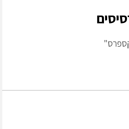
סיסים
קספרס"