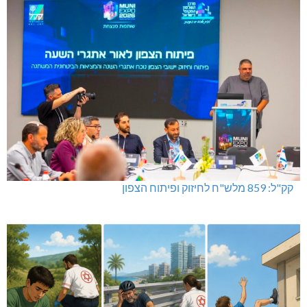
קק"ל: 859 מלש"ח לחיזוק ופיתוח הצפון