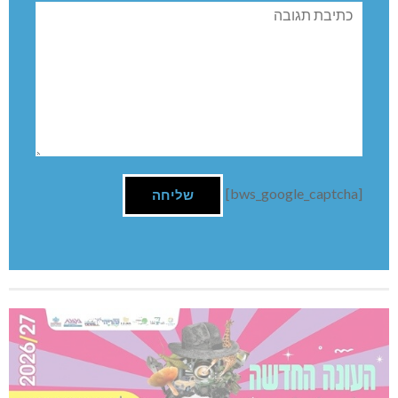
תגובה
[bws_google_captcha]