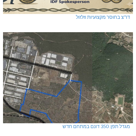
דו"צ בחוסר מקצועיות וזלזול
מגדל תפן: 350 דונם במתחם חדש