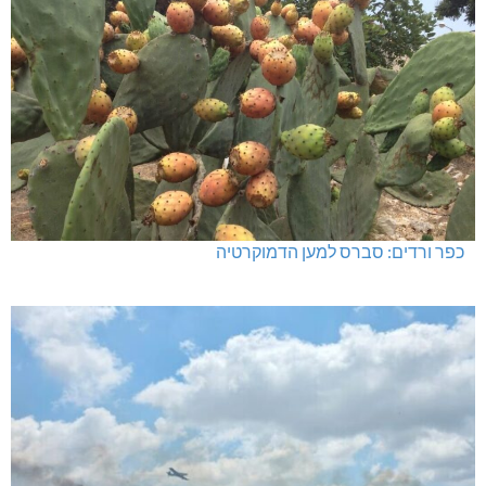
כפר ורדים: סברס למען הדמוקרטיה