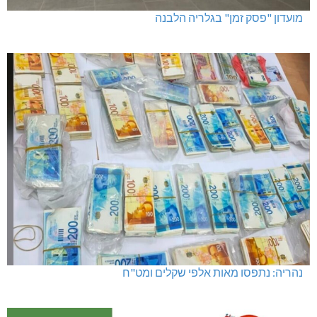
מועדון "פסק זמן" בגלריה הלבנה
נהריה: נתפסו מאות אלפי שקלים ומט"ח