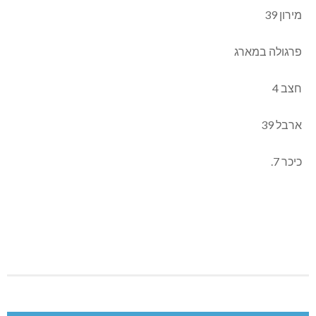
מירון 39
פרגולה במארג
חצב 4
ארבל 39
כיכר 7.