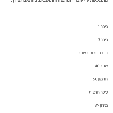
מתמלאות ע”י עובדי המועצה והתושבים, בהתאם לצורך:
כיכר 1
כיכר 3
בית הכנסת בשניר
שניר 40
חרמון 50
כיכר חרצית
מירון 89