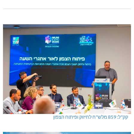
קק"ל: 859 מלש"ח לחיזוק ופיתוח הצפון