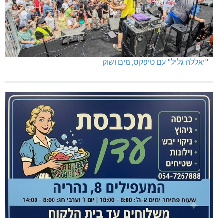
"יאללה גליל" עם טיפקס, מים ושוק