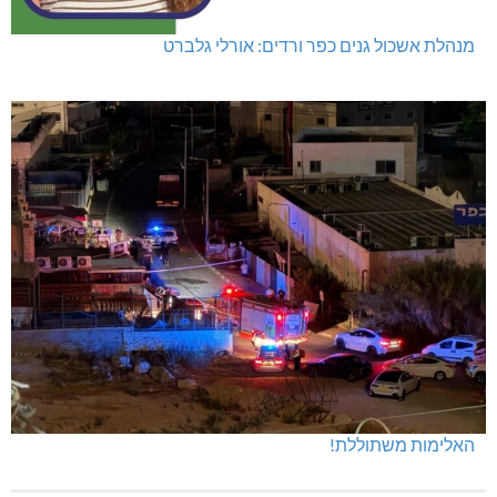
מנהלת אשכול גנים כפר ורדים: אורלי גלברט
האלימות משתוללת!