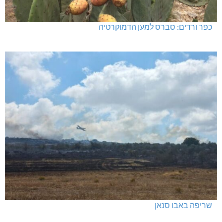
כפר ורדים: סברס למען הדמוקרטיה
שריפה באבו סנאן