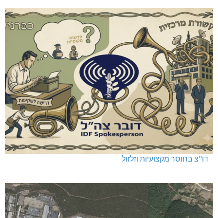
דו"צ בחוסר מקצועיות וזלזול