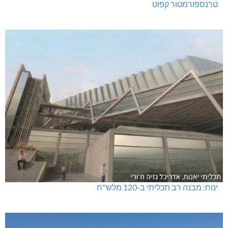
טרנספורמטור קפוט
ינוח: מבנה רב תכליתי ב-120 מלש"ח