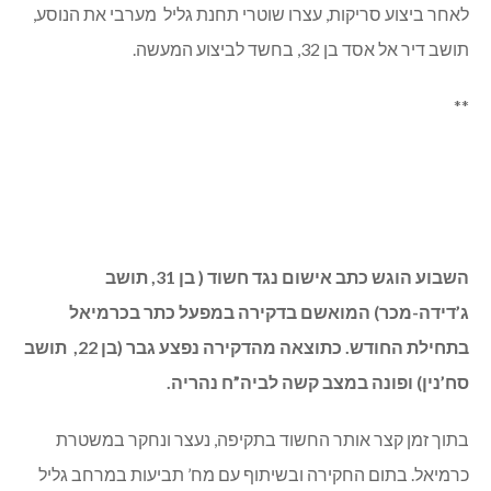
לאחר ביצוע סריקות, עצרו שוטרי תחנת גליל מערבי את הנוסע,
תושב דיר אל אסד בן 32, בחשד לביצוע המעשה.
**
השבוע הוגש כתב אישום נגד חשוד ( בן 31, תושב
ג’דידה-מכר) המואשם בדקירה במפעל כתר בכרמיאל
בתחילת החודש. כתוצאה מהדקירה נפצע גבר (בן 22, תושב
סח’נין) ופונה במצב קשה לביה”ח נהריה.
בתוך זמן קצר אותר החשוד בתקיפה, נעצר ונחקר במשטרת
כרמיאל. בתום החקירה ובשיתוף עם מח’ תביעות במרחב גליל