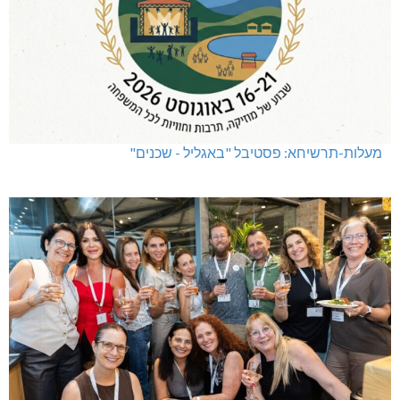
מעלות-תרשיחא: פסטיבל "באגליל - שכנים"