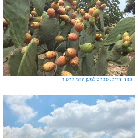
כפר ורדים: סברס למען הדמוקרטיה