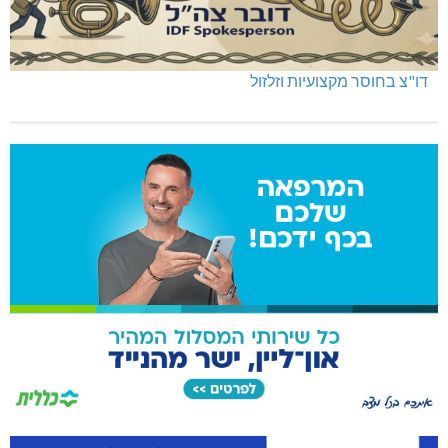
דו"צ בחוסר מקצועיות וזלזול