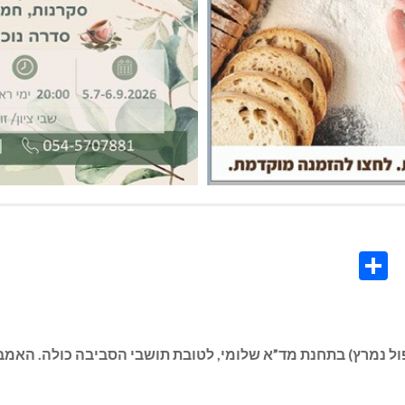
Share
Co
L
ץ) בתחנת מד”א שלומי, לטובת תושבי הסביבה כולה. האמבולנס יפעל שב