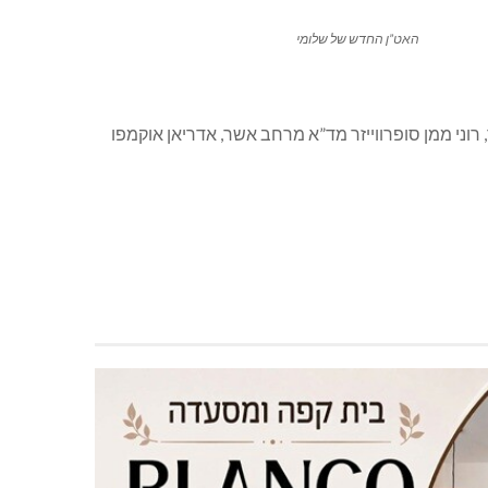
האט”ן החדש של שלומי
וני ממן סופרווייזר מד”א מרחב אשר, אדריאן אוקמפו