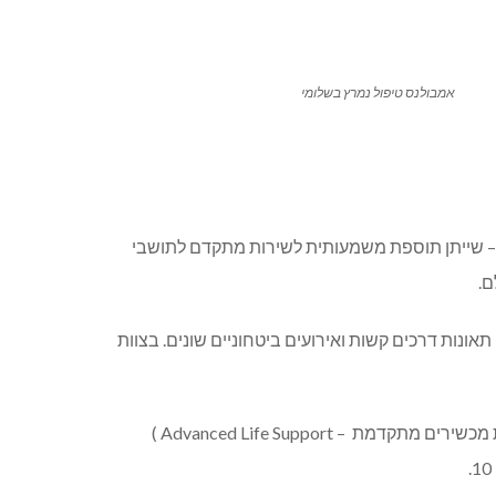
אמבולנס טיפול נמרץ בשלומי
ן – שייתן תוספת משמעותית לשירות מתקדם לתושבי
ם.
ונות דרכים קשות ואירועים ביטחוניים שונים. בצוות
יחידת מד”א האזורית כוללת גם ניידת טיפול נמרץ אחת במשמרת ושנייה באחסנה, 4 אופנועים מתוכם שניים ברמת ALS (החייאת מכשירים מתקדמת – Advanced Life Support )