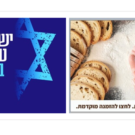
מטור קפוט
ינוח: מבנה רב תכליתי ב-120 מלש"ח