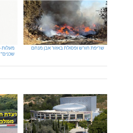
שריפת חורש ופסולת באזור אבן מנחם
מעלות-ת
שכנים"