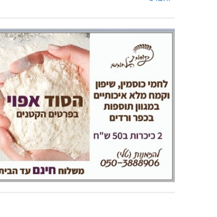
מנהלת אשכול גנים כפר ורדים: אורלי
טרנספור
גלברט