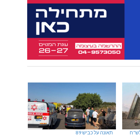
נהריה: נתפסו מאות אלפי שקלים ומט"ח