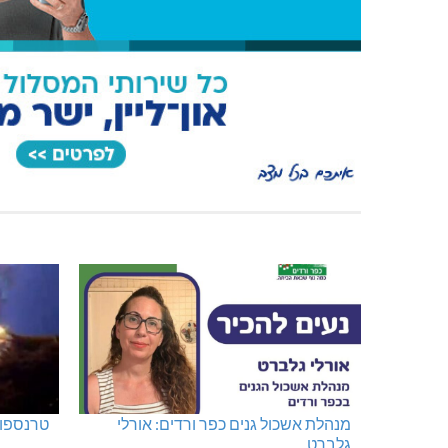
האלימות משתוללת!
מגדל תפן: 350 דונם ב