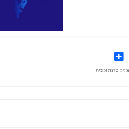
Share
Co
L